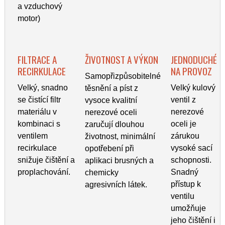
a vzduchový
motor)
FILTRACE A
ŽIVOTNOST A VÝKON
JEDNODUCHÉ
RECIRKULACE
NA PROVOZ
Samopřizpůsobitelné
Velký, snadno
Velký kulový
těsnění a píst z
se čistící filtr
ventil z
vysoce kvalitní
materiálu v
nerezové
nerezové oceli
kombinaci s
oceli je
zaručují dlouhou
ventilem
zárukou
životnost, minimální
recirkulace
vysoké sací
opotřebení při
snižuje čištění a
schopnosti.
aplikaci brusných a
proplachování.
Snadný
chemicky
přístup k
agresivních látek.
ventilu
umožňuje
jeho čištění i