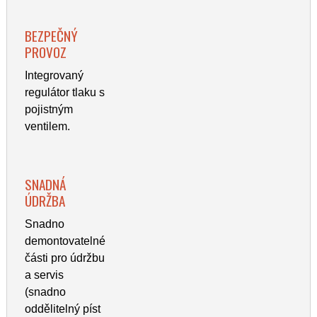
BEZPEČNÝ
PROVOZ
Integrovaný
regulátor tlaku s
pojistným
ventilem.
SNADNÁ
ÚDRŽBA
Snadno
demontovatelné
části pro údržbu
a servis
(snadno
oddělitelný píst