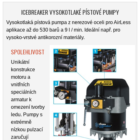
ICEBREAKER VYSOKOTLAKÉ PÍSTOVÉ PUMPY
Vysokotlaká pístová pumpa z nerezové oceli pro AirLess
aplikace až do 530 barů a 9 l / min. Ideální např. pro
vysoko-vrstvé antikorozní materiály.
SPOLEHLIVOST
Unikátní
konstrukce
motoru a
vnitřních
speciálních
armatur k
omezení tvorby
ledu. Pumpy s
extrémně
nízkou pulzací
zaručují