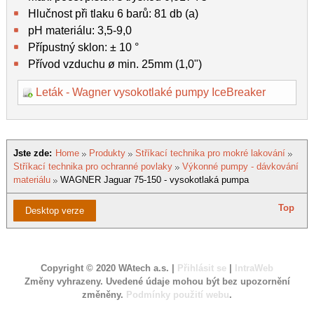
Hlučnost při tlaku 6 barů: 81 db (a)
pH materiálu: 3,5-9,0
Přípustný sklon: ± 10 °
Přívod vzduchu ø min. 25mm (1,0")
Leták - Wagner vysokotlaké pumpy IceBreaker
Jste zde:
Home
Produkty
Stříkací technika pro mokré lakování
Stříkací technika pro ochranné povlaky
Výkonné pumpy - dávkování
materiálu
WAGNER Jaguar 75-150 - vysokotlaká pumpa
Top
Desktop verze
Copyright © 2020 WAtech a.s. |
Přihlásit se
|
IntraWeb
Změny vyhrazeny. Uvedené údaje mohou být bez upozornění
změněny.
Podmínky použití webu
.