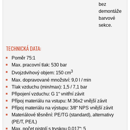
bez
demontáže
barvové
sekce.
TECHNICKÁ DATA:
Poměr 75:1
Max. pracovní tlak: 530 bar
3
Dvojzdvihový objem: 150 cm
Max. dopravované množství: 9,0 l / min
Tlak vzduchu (min/max): 1,5 / 7,1 bar
Připojení vzduchu: G 1“ vnitřní závit
Přípoj materiálu na vstupu: M 36x2 vnější závit
Přípoj materiálu na výstupu: 3/8“ NPS vnější závit
Materiálové těsnění: PE/TG (standard), alternativy
(PE/T, PE/L)
Max. počet pistolí s tryskou 0,017“: 5