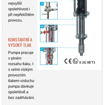
nejvyšší
spolehlivost i
při nepřetržitém
provozu.
KONSTANTNÍ A
VYSOKÝ TLAK
Pumpa pracuje
v plném
rozsahu tlaku. I
s velmi nízkým
provozním
tlakem vzduchu
pumpa dávkuje
spolehlivě a
bez zadrhávání.