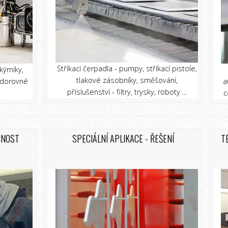
Stříkací čerpadla - pumpy, stříkací pistole,
kýrníky,
tlakové zásobníky, směšování,
vodorovné
a
příslušenství - filtry, trysky, roboty ...
c
ČNOST
SPECIÁLNÍ APLIKACE - ŘEŠENÍ
T