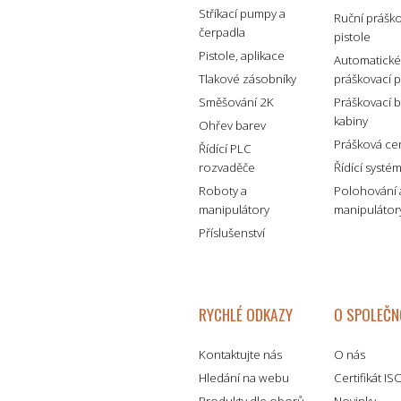
Stříkací pumpy a
Ruční prášk
čerpadla
pistole
Pistole, aplikace
Automatick
Tlakové zásobníky
práškovací p
Směšování 2K
Práškovací 
kabiny
Ohřev barev
Prášková ce
Řídící PLC
rozvaděče
Řídící systé
Roboty a
Polohování 
manipulátory
manipulátor
Příslušenství
RYCHLÉ ODKAZY
O SPOLEČN
Kontaktujte nás
O nás
Hledání na webu
Certifikát I