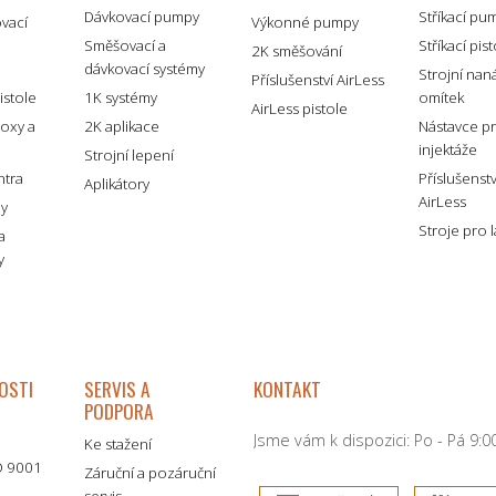
Dávkovací pumpy
Stříkací pu
ovací
Výkonné pumpy
Směšovací a
Stříkací pis
2K směšování
dávkovací systémy
é
Strojní nan
Příslušenství AirLess
istole
1K systémy
omítek
AirLess pistole
boxy a
2K aplikace
Nástavce p
injektáže
Strojní lepení
ntra
Příslušenst
Aplikátory
AirLess
my
Stroje pro 
a
y
OSTI
SERVIS A
KONTAKT
PODPORA
Jsme vám k dispozici: Po - Pá 9:00
Ke stažení
SO 9001
Záruční a pozáruční