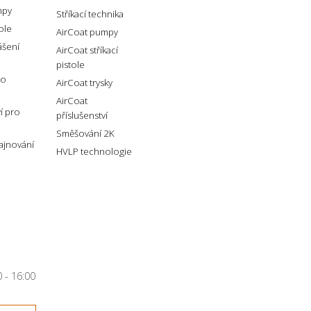
mpy
Stříkací technika
tole
AirCoat pumpy
ášení
AirCoat stříkací
pistole
ro
AirCoat trysky
AirCoat
ví pro
příslušenství
Směšování 2K
lajnování
HVLP technologie
 - 16:00