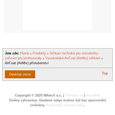
Jste zde:
Home
Produkty
Stříkací technika pro stavebníky -
zařízení pro profesionály
Vysokotlaké AirCoat (AirMix) stříkání
AirCoat (AirMix) příslušenství
Top
Desktop verze
Copyright © 2020 WAtech a.s. |
Přihlásit se
|
IntraWeb
Změny vyhrazeny. Uvedené údaje mohou být bez upozornění
změněny.
Podmínky použití webu
.