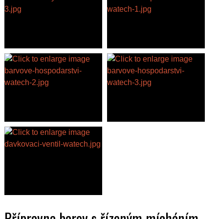
Přípravna barev s řízeným mícháním