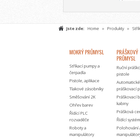
Jste zde:
Home
Produkty
Stří
stříkání
AirCoat (AirMix) příslušenství
MOKRÝ PRŮMYSL
PRÁŠKOVÝ
PRŮMYSL
Stříkací pumpy a
Ruční prášk
čerpadla
pistole
Pistole, aplikace
Automatick
Tlakové zásobníky
práškovací p
Směšování 2K
Práškovací 
kabiny
Ohřev barev
Prášková ce
Řídící PLC
rozvaděče
Řídící systé
Roboty a
Polohování 
manipulátory
manipulátor