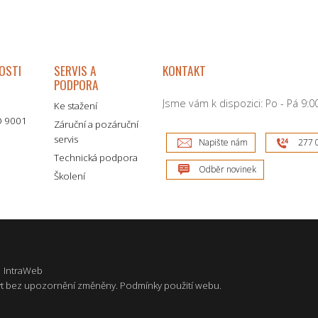
OSTI
SERVIS A
KONTAKT
PODPORA
Jsme vám k dispozici: Po - Pá 9:00
Ke stažení
SO 9001
Záruční a pozáruční
servis
Napište nám
277 
Technická podpora
Odběr novinek
Školení
|
IntraWeb
t bez upozornění změněny.
Podmínky použití webu
.