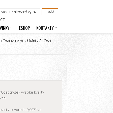
CZ
VINKY
ESHOP
KONTAKTY
rCoat (AirMix) stříkání
AirCoat
rCoat trysek vysoké kvality
ání.
ozici v otvorech 0,007" ve