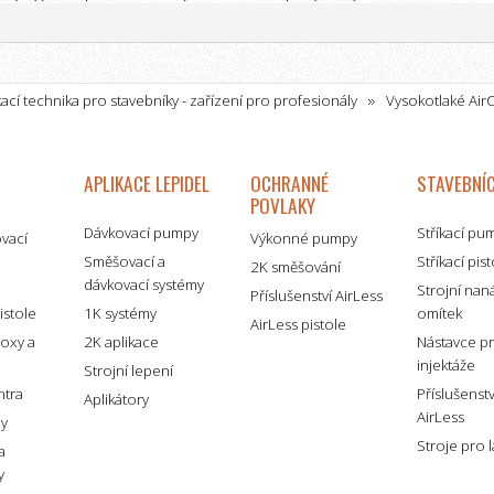
kací technika pro stavebníky - zařízení pro profesionály
Vysokotlaké AirC
AirCoat (AirMix) trysky
Wagner AirCoat trysky - AirMix trysky
APLIKACE LEPIDEL
OCHRANNÉ
STAVEBNÍC
POVLAKY
Dávkovací pumpy
Stříkací pu
ovací
Výkonné pumpy
Směšovací a
Stříkací pis
2K směšování
dávkovací systémy
é
Strojní nan
Příslušenství AirLess
istole
1K systémy
omítek
AirLess pistole
boxy a
2K aplikace
Nástavce p
injektáže
Strojní lepení
ntra
Příslušenst
Aplikátory
AirLess
my
Stroje pro 
a
y