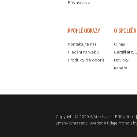
Příslušenství
RYCHLÉ ODKAZY
O SPOLEČN
Kontaktujte nás
O nás
Hledání na webu
Certifikát I
Produkty dle oborů
Novinky
Kariéra
Copyright © 2020 WAtech a.s. |
Přihlásit se
Změny vyhrazeny. Uvedené údaje mohou bý