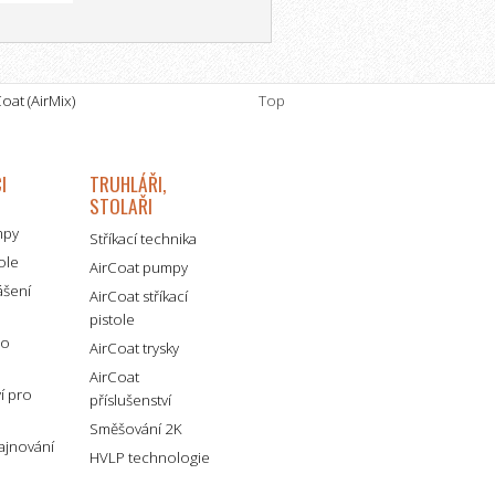
oat (AirMix)
Top
I
TRUHLÁŘI,
STOLAŘI
mpy
Stříkací technika
tole
AirCoat pumpy
ášení
AirCoat stříkací
pistole
ro
AirCoat trysky
AirCoat
ví pro
příslušenství
Směšování 2K
lajnování
HVLP technologie