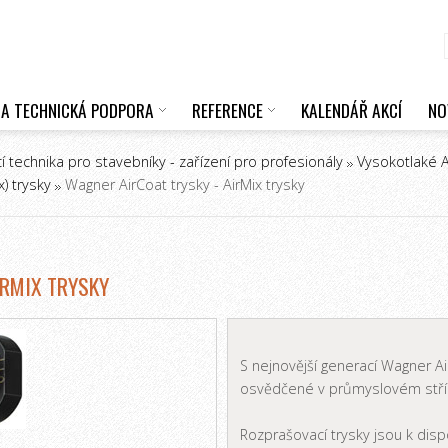
 A TECHNICKÁ PODPORA
REFERENCE
KALENDÁŘ AKCÍ
NO
cí technika pro stavebníky - zařízení pro profesionály
Vysokotlaké Ai
x) trysky
Wagner AirCoat trysky - AirMix trysky
IRMIX TRYSKY
S nejnovější generací Wagner Ai
osvědčené v průmyslovém střík
Rozprašovací trysky jsou k disp