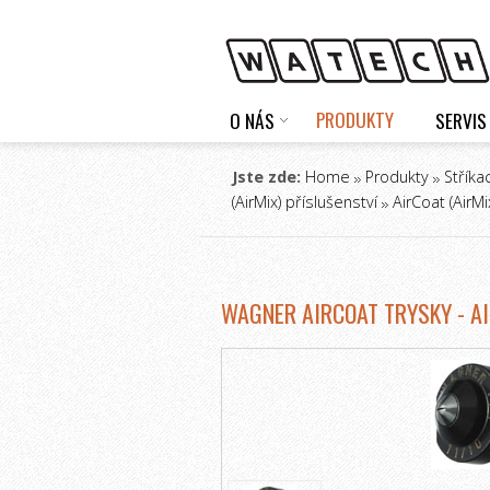
PRODUKTY
O NÁS
SERVIS
Jste zde:
Home
Produkty
Stříka
(AirMix) příslušenství
AirCoat (AirMi
WAGNER AIRCOAT TRYSKY - A