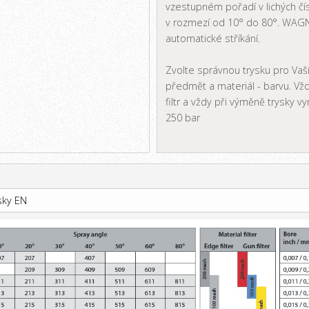
vzestupném pořadí v lichých čís
v rozmezí od 10° do 80°. WAGNE
automatické stříkání.
Zvolte správnou trysku pro Vaší
předmět a materiál - barvu. Vž
filtr a vždy při výměně trysky vy
250 bar
sky EN