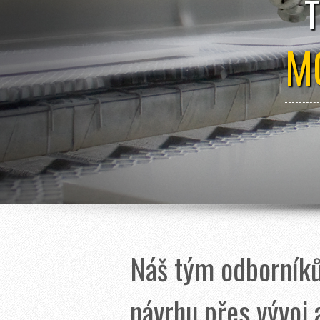
M
Náš tým odborníků
návrhu přes vývoj 