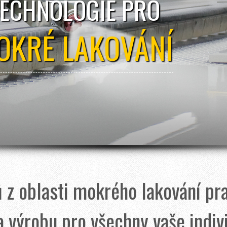
TECHNOLOGIE PRO
OKRÉ LAKOVÁNÍ
 z oblasti mokrého lakování pra
a výrobu pro všechny vaše indiv