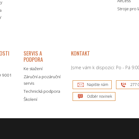
AirLess
my
Stroje pro 
a
y
OSTI
SERVIS A
KONTAKT
PODPORA
Jsme vám k dispozici: Po - Pá 9:00
Ke stažení
SO 9001
Záruční a pozáruční
servis
Napište nám
277 
Technická podpora
Odběr novinek
Školení