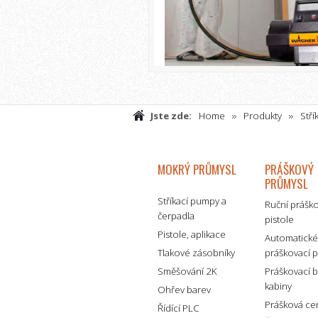
Jste zde:
Home
Produkty
Stří
MOKRÝ PRŮMYSL
PRÁŠKOVÝ
PRŮMYSL
Stříkací pumpy a
Ruční prášk
čerpadla
pistole
Pistole, aplikace
Automatick
Tlakové zásobníky
práškovací p
Směšování 2K
Práškovací 
kabiny
Ohřev barev
Prášková ce
Řídící PLC