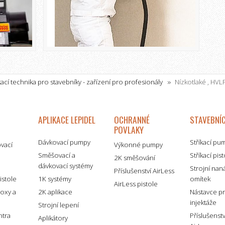
kací technika pro stavebníky - zařízení pro profesionály
Nízkotlaké , HVLP
APLIKACE LEPIDEL
OCHRANNÉ
STAVEBNÍC
POVLAKY
Dávkovací pumpy
Stříkací pu
ovací
Výkonné pumpy
Směšovací a
Stříkací pis
2K směšování
dávkovací systémy
é
Strojní nan
Příslušenství AirLess
istole
1K systémy
omítek
AirLess pistole
boxy a
2K aplikace
Nástavce p
injektáže
Strojní lepení
ntra
Příslušenst
Aplikátory