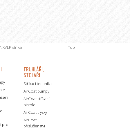
, XVLP stříkání
Top
I
TRUHLÁŘI,
STOLAŘI
mpy
Stříkací technika
tole
AirCoat pumpy
ášení
AirCoat stříkací
pistole
ro
AirCoat trysky
AirCoat
ví pro
příslušenství