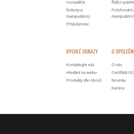
rozvaděče
Řídící systé
Roboty a
Polohování 
manipulátory
manipulátor
Příslušenství
RYCHLÉ ODKAZY
O SPOLEČN
Kontaktujte nás
O nás
Hledání na webu
Certifikát I
Produkty dle oborů
Novinky
Kariéra