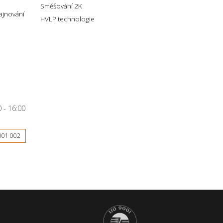
Směšování 2K
lajnování
HVLP technologie
 - 16:00
001 002