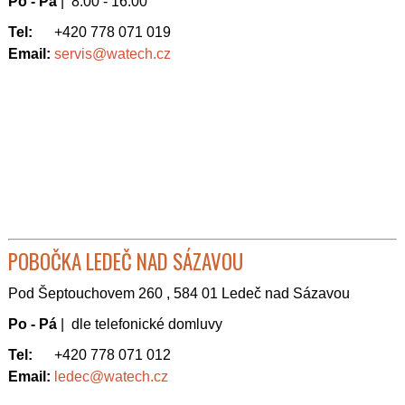
Po - Pá
| 8:00 - 16:00
Tel:
+420 778 071 019
Email:
servis@watech.cz
POBOČKA LEDEČ NAD SÁZAVOU
Pod Šeptouchovem 260 , 584 01 Ledeč nad Sázavou
Po - Pá
| dle telefonické domluvy
Tel:
+420 778 071 012
Email:
ledec@watech.cz