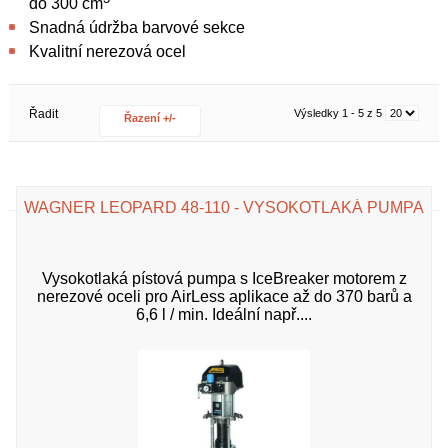
do 300 cm
Snadná údržba barvové sekce
Kvalitní nerezová ocel
Řadit
Výsledky 1 - 5 z 5
Řazení +/-
WAGNER LEOPARD 48-110 - VYSOKOTLAKÁ PUMPA
Vysokotlaká pístová pumpa s IceBreaker motorem z
nerezové oceli pro AirLess aplikace až do 370 barů a
6,6 l / min. Ideální např....