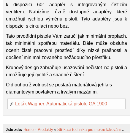
k dispozici 60° adaptér s integrovaným čisticím
ventilem. Nabízíme různě dostupné adaptéry, které
umožňují rychlou výměnu pistolí. Tyto adaptéry jsou k
dispozici s cirkulací nebo bez.
Tato prvotřídní pistole Vám zaručí jak minimální proplach,
tak minimální spotřebu materiálu. Dále může obsluha
ocenit čisté pracovní prostředí díky nízké prašnosti a
docílení minimalizovaného nežádoucího přestřiku.
Kruhový design zabraňuje usazování nečistot na pistoli a
umožňuje její rychlé a snadné čištění.
O dlouhou životnost se postará materiálová jehla s
diamantovým povlakem a trvalým mazáním.
Leták Wagner: Automatická pistole GA 1900
Jste zde:
Home
Produkty
Stříkací technika pro mokré lakování