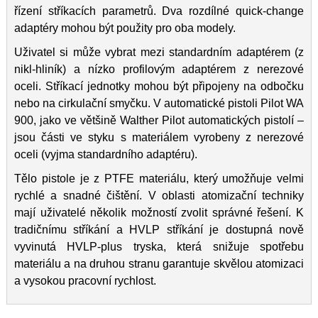
řízení stříkacích parametrů. Dva rozdílné quick-change
adaptéry mohou být použity pro oba modely.
Uživatel si může vybrat mezi standardním adaptérem (z
nikl-hliník) a nízko profilovým adaptérem z nerezové
oceli. Stříkací jednotky mohou být připojeny na odbočku
nebo na cirkulační smyčku. V automatické pistoli Pilot WA
900, jako ve většině Walther Pilot automatických pistolí –
jsou části ve styku s materiálem vyrobeny z nerezové
oceli (vyjma standardního adaptéru).
Tělo pistole je z PTFE materiálu, který umožňuje velmi
rychlé a snadné čištění. V oblasti atomizační techniky
mají uživatelé několik možností zvolit správné řešení. K
tradičnímu stříkání a HVLP stříkání je dostupná nově
vyvinutá HVLP-plus tryska, která snižuje spotřebu
materiálu a na druhou stranu garantuje skvělou atomizaci
a vysokou pracovní rychlost.