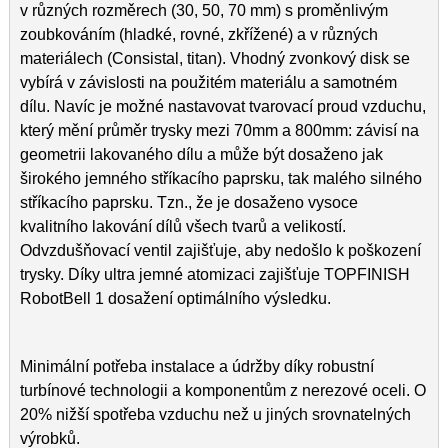
v různých rozměrech (30, 50, 70 mm) s proměnlivým
zoubkováním (hladké, rovné, zkřížené) a v různých
materiálech (Consistal, titan). Vhodný zvonkový disk se
vybírá v závislosti na použitém materiálu a samotném
dílu. Navíc je možné nastavovat tvarovací proud vzduchu,
který mění průměr trysky mezi 70mm a 800mm: závisí na
geometrii lakovaného dílu a může být dosaženo jak
širokého jemného stříkacího paprsku, tak malého silného
stříkacího paprsku. Tzn., že je dosaženo vysoce
kvalitního lakování dílů všech tvarů a velikostí.
Odvzdušňovací ventil zajišťuje, aby nedošlo k poškození
trysky. Díky ultra jemné atomizaci zajišťuje TOPFINISH
RobotBell 1 dosažení optimálního výsledku.
Minimální potřeba instalace a údržby díky robustní
turbínové technologii a komponentům z nerezové oceli. O
20% nižší spotřeba vzduchu než u jiných srovnatelných
výrobků.