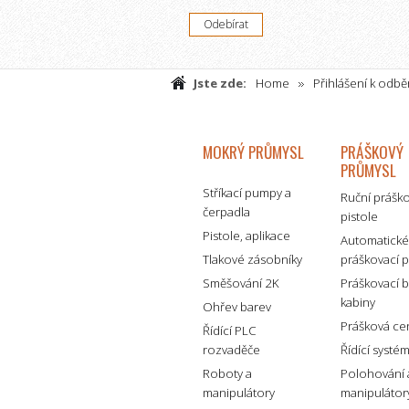
Jste zde:
Home
Přihlášení k odb
MOKRÝ PRŮMYSL
PRÁŠKOVÝ
PRŮMYSL
Stříkací pumpy a
Ruční prášk
čerpadla
pistole
Pistole, aplikace
Automatick
Tlakové zásobníky
práškovací p
Směšování 2K
Práškovací 
kabiny
Ohřev barev
Prášková ce
Řídící PLC
rozvaděče
Řídící systé
Roboty a
Polohování 
manipulátory
manipulátor