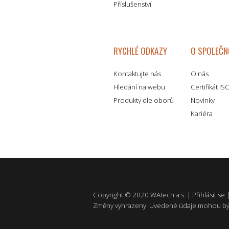
Příslušenství
RYCHLÉ ODKAZY
O SPOLEČN
Kontaktujte nás
O nás
Hledání na webu
Certifikát I
Produkty dle oborů
Novinky
Kariéra
Copyright © 2020 WAtech a.s. |
Přihlásit se
Změny vyhrazeny. Uvedené údaje mohou bý