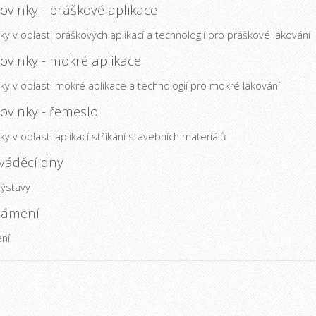
ovinky - práškové aplikace
y v oblasti práškových aplikací a technologií pro práškové lakování
ovinky - mokré aplikace
y v oblasti mokré aplikace a technologií pro mokré lakování
Produktové novinky - řemeslo
y v oblasti aplikací stříkání stavebních materiálů
dváděcí dny
výstavy
námení
ní