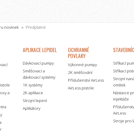
ěru novinek
Předplatné
APLIKACE LEPIDEL
OCHRANNÉ
STAVEBNÍC
POVLAKY
Dávkovací pumpy
Stříkací pu
ovací
Výkonné pumpy
Směšovací a
Stříkací pis
2K směšování
dávkovací systémy
é
Strojní nan
Příslušenství AirLess
istole
1K systémy
omítek
AirLess pistole
boxy a
2K aplikace
Nástavce p
injektáže
Strojní lepení
ntra
Příslušenst
Aplikátory
AirLess
my
Stroje pro 
a
y