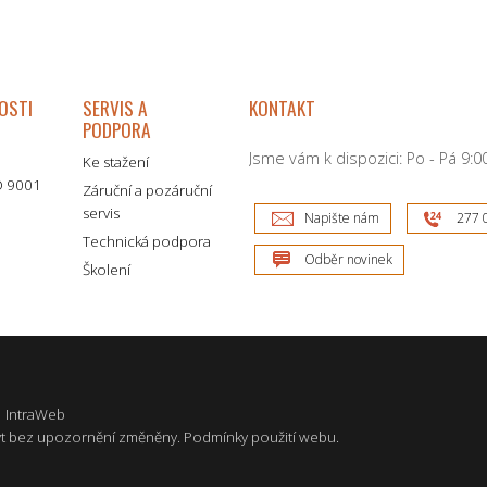
OSTI
SERVIS A
KONTAKT
PODPORA
Jsme vám k dispozici: Po - Pá 9:00
Ke stažení
SO 9001
Záruční a pozáruční
servis
Napište nám
277 
Technická podpora
Odběr novinek
Školení
|
IntraWeb
t bez upozornění změněny.
Podmínky použití webu
.