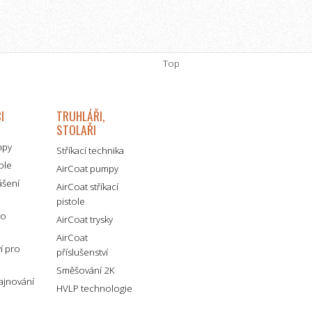
Top
I
TRUHLÁŘI,
STOLAŘI
mpy
Stříkací technika
tole
AirCoat pumpy
ášení
AirCoat stříkací
pistole
ro
AirCoat trysky
AirCoat
ví pro
příslušenství
Směšování 2K
lajnování
HVLP technologie