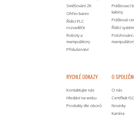
Směšování 2K
Práškovací 
kabiny
Ohřev barev
Prášková ce
Řídící PLC
rozvaděče
Řídící systé
Roboty a
Polohování 
manipulátory
manipulátor
Příslušenství
RYCHLÉ ODKAZY
O SPOLEČN
Kontaktujte nás
O nás
Hledání na webu
Certifikát I
Produkty dle oborů
Novinky
Kariéra