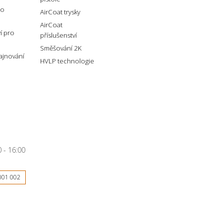
ro
AirCoat trysky
AirCoat
ví pro
příslušenství
Směšování 2K
lajnování
HVLP technologie
 - 16:00
001 002