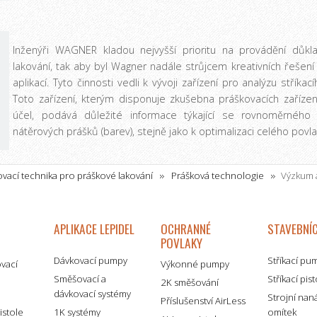
Inženýři WAGNER kladou nejvyšší prioritu na provádění důkl
lakování, tak aby byl Wagner nadále strůjcem kreativních řešení 
aplikací. Tyto činnosti vedli k vývoji zařízení pro analýzu stříka
Toto zařízení, kterým disponuje zkušebna práškovacích zařízení
účel, podává důležité informace týkající se rovnoměrného 
nátěrových prášků (barev), stejně jako k optimalizaci celého pov
vací technika pro práškové lakování
Prášková technologie
Výzkum a
APLIKACE LEPIDEL
OCHRANNÉ
STAVEBNÍC
POVLAKY
Dávkovací pumpy
Stříkací pu
ovací
Výkonné pumpy
Směšovací a
Stříkací pis
2K směšování
dávkovací systémy
é
Strojní nan
Příslušenství AirLess
istole
1K systémy
omítek