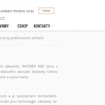
CZ
VINKY
ESHOP
KONTAKTY
vývoj práškovacích zařízení
svými zákazníky, WAGNER R&D týmu v
ráškového lakování. Výsledky tohoto
osti a úspor barev.
ivosti a je synonymem technického
kování jsou technologie založeny na