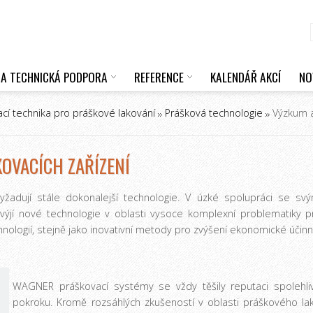
 A TECHNICKÁ PODPORA
REFERENCE
KALENDÁŘ AKCÍ
NO
cí technika pro práškové lakování
Prášková technologie
Výzkum a 
OVACÍCH ZAŘÍZENÍ
vyžadují stále dokonalejší technologie. V úzké spolupráci se 
yvýjí nové technologie v oblasti vysoce komplexní problematiky p
ologií, stejně jako inovativní metody pro zvýšení ekonomické účinn
WAGNER práškovací systémy se vždy těšily reputaci spolehl
pokroku. Kromě rozsáhlých zkušeností v oblasti práškového la