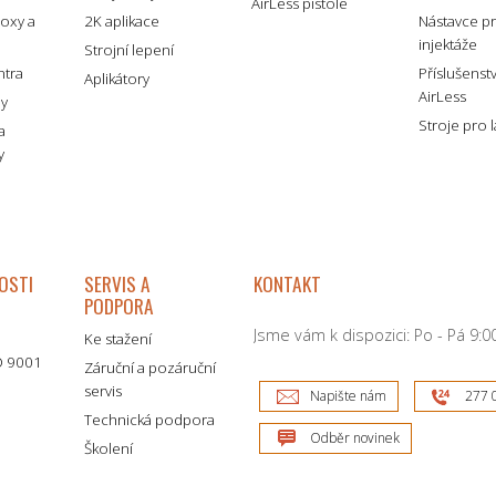
AirLess pistole
boxy a
2K aplikace
Nástavce p
injektáže
Strojní lepení
ntra
Příslušenst
Aplikátory
AirLess
my
Stroje pro 
a
y
OSTI
SERVIS A
KONTAKT
PODPORA
Jsme vám k dispozici: Po - Pá 9:00
Ke stažení
SO 9001
Záruční a pozáruční
servis
Napište nám
277 
Technická podpora
Odběr novinek
Školení