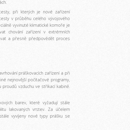
ách.
esty, při kterých je nové zařízení
 testy v průběhu celého vývojového
iálně vyvinuté klimatické komoře je
at chování zařízení v extrémních
ovat a přesně předpovědět proces
vrhování práškovacích zařízení a při
jiné nejnovější počítačové programy,
 proudů vzduchu ve stříkací kabině.
ových barev, které vyžadují stále
alitu lakovaných vrstev. Za účelem
 stále vyvíjeny nové typy prášku se