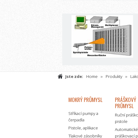
Jste zde:
Home
Produkty
Lako
práškovacích zařízení
MOKRÝ PRŮMYSL
PRÁŠKOVÝ
PRŮMYSL
Stříkací pumpy a
Ruční prášk
čerpadla
pistole
Pistole, aplikace
Automatick
Tlakové zásobníky
práškovací p