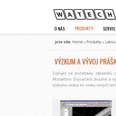
PRODUKTY
O NÁS
SERVIS
Jste zde:
Home
Produkty
Lakova
VÝZKUM A VÝVOJ PRÁŠK
Zvyšující se požadavky zákazníků 
Altstaetten (Švýcarsko) zkoumá a v
výzkumu vedou ke vzniku nových techn