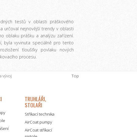
adných testů v oblasti práškového
a určoval nejnovější trendy v oblasti
cího oblaku prášku a analýzu zařízení.
, byla vyvinuta speciálně pro tento
rozložení tloušťky povlaku nových
lakovacího procesu.
 vývoj
Top
I
TRUHLÁŘI,
STOLAŘI
mpy
Stříkací technika
tole
AirCoat pumpy
ášení
AirCoat stříkací
pistole