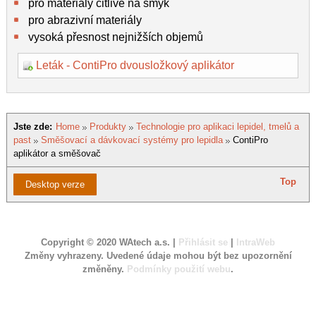
pro materiály citlivé na smyk
pro abrazivní materiály
vysoká přesnost nejnižších objemů
Leták - ContiPro dvousložkový aplikátor
Jste zde:
Home
Produkty
Technologie pro aplikaci lepidel, tmelů a
past
Směšovací a dávkovací systémy pro lepidla
ContiPro
aplikátor a směšovač
Top
Desktop verze
Copyright © 2020 WAtech a.s. |
Přihlásit se
|
IntraWeb
Změny vyhrazeny. Uvedené údaje mohou být bez upozornění
změněny.
Podmínky použití webu
.