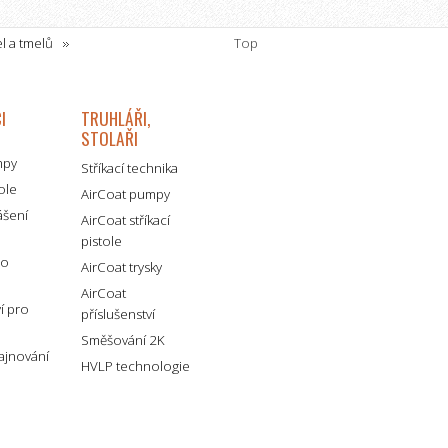
el a tmelů
Top
I
TRUHLÁŘI,
STOLAŘI
mpy
Stříkací technika
tole
AirCoat pumpy
ášení
AirCoat stříkací
pistole
ro
AirCoat trysky
AirCoat
ví pro
příslušenství
Směšování 2K
lajnování
HVLP technologie