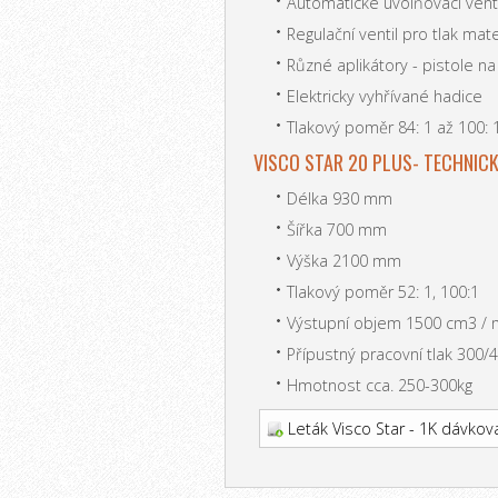
Automatické uvolňovací venti
Regulační ventil pro tlak mate
Různé aplikátory - pistole na
Elektricky vyhřívané hadice
Tlakový poměr 84: 1 až 100: 
VISCO STAR 20 PLUS- TECHNIC
Délka 930 mm
Šířka 700 mm
Výška 2100 mm
Tlakový poměr 52: 1, 100:1
Výstupní objem 1500 cm3 / 
Přípustný pracovní tlak 300/
Hmotnost cca. 250-300kg
Leták Visco Star - 1K dávko