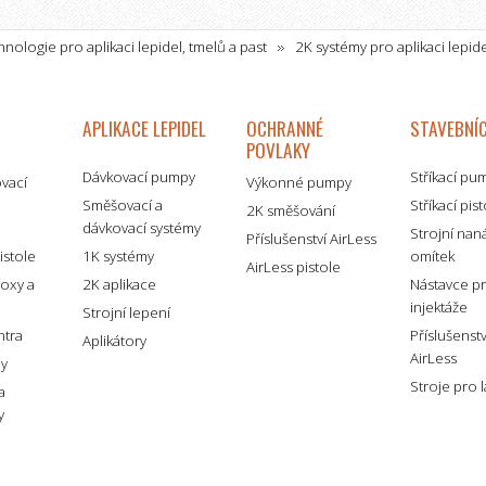
nologie pro aplikaci lepidel, tmelů a past
2K systémy pro aplikaci lepid
APLIKACE LEPIDEL
OCHRANNÉ
STAVEBNÍC
POVLAKY
Dávkovací pumpy
Stříkací pu
ovací
Výkonné pumpy
Směšovací a
Stříkací pis
2K směšování
dávkovací systémy
é
Strojní nan
Příslušenství AirLess
istole
1K systémy
omítek
AirLess pistole
boxy a
2K aplikace
Nástavce p
injektáže
Strojní lepení
ntra
Příslušenst
Aplikátory
AirLess
my
Stroje pro 
a
y