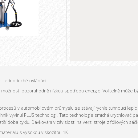
mi jednoduché ovládání.
lní možnosti pozoruhodně nízkou spotřebu energie. Volitelně může bý
 procesů v automobilovém průmyslu se stávají rychle tuhnoucí lepidla
nik vyvinul PLUS technologii. Tato technologie smíchá urychlovač pa
í doba cyklu. Dávkování v závislosti na verzi stroje z fóliových sá
ateriálu s vysokou viskozitou 1K.