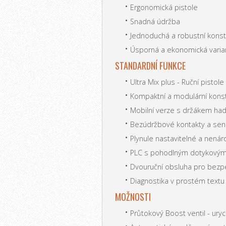
Ergonomická pistole
Snadná údržba
Jednoduchá a robustní kons
Úsporná a ekonomická varia
STANDARDNÍ FUNKCE
Ultra Mix plus - Ruční pistol
Kompaktní a modulární kons
Mobilní verze s držákem had
Bezúdržbové kontakty a sen
Plynule nastavitelné a nená
PLC s pohodlným dotykovým
Dvouruční obsluha pro bez
Diagnostika v prostém textu
MOŽNOSTI
Průtokový Boost ventil - ur