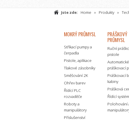
Jste zde:
Home
Produkty
Tech
Visco Star 20 Plus
MOKRÝ PRŮMYSL
PRÁŠKOVÝ
PRŮMYSL
Stříkací pumpy a
Ruční prášk
čerpadla
pistole
Pistole, aplikace
Automatick
Tlakové zásobníky
práškovací p
Směšování 2K
Práškovací 
kabiny
Ohřev barev
Prášková ce
Řídící PLC
rozvaděče
Řídící systé
Roboty a
Polohování 
manipulátory
manipulátor
Příslušenství