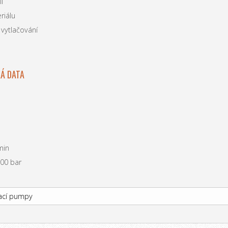
l
riálu
 vytlačování
1
KÁ DATA
min
400 bar
vací pumpy