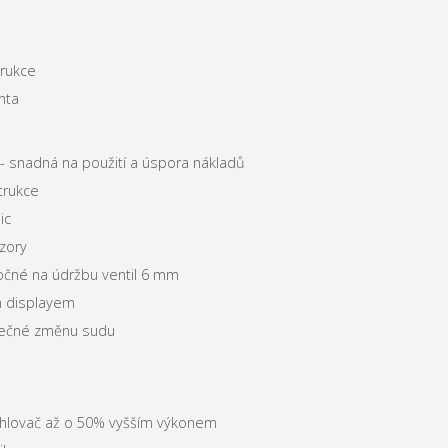
trukce
nta
e - snadná na použití a úspora nákladů
trukce
ic
zory
ročné na údržbu ventil 6 mm
 displayem
pečné změnu sudu
ychlovač až o 50% vyšším výkonem