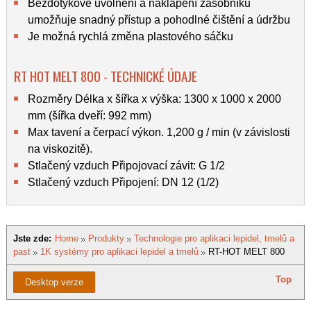
Bezdotykové uvolnění a naklápění zásobníku
umožňuje snadný přístup a pohodlné čištění a údržbu
Je možná rychlá změna plastového sáčku
RT HOT MELT 800 - TECHNICKÉ ÚDAJE
Rozměry Délka x šířka x výška: 1300 x 1000 x 2000
mm (šířka dveří: 992 mm)
Max tavení a čerpací výkon. 1,200 g / min (v závislosti
na viskozitě).
Stlačený vzduch Připojovací závit: G 1/2
Stlačený vzduch Připojení: DN 12 (1/2)
Jste zde:
Home
Produkty
Technologie pro aplikaci lepidel, tmelů a
past
1K systémy pro aplikaci lepidel a tmelů
RT-HOT MELT 800
Top
Desktop verze