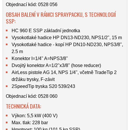
Objednací kód: 0528 056
OBSAH BALENÍ V RÁMCI SPRAYPACKU, S TECHNOLOGIÍ
SSP:
HC 960 E SSP základní jednotka
Vysokotlaké hadice HP DN13-ND230, NPS1/2", 15 m
Vysokotlaké hadice - kopí HP DN10-ND230, NPS3/8",
2.5 m
Konektor I=1/4" A=NPS3/8"
Dvojitý konektor A=1/2"x3/8" (hose reducer)
AirLess pistole AG 14, NPS 1/4", včetně TradeTip 2
držáku trysky, F-závit
2SpeedTip tryska S20 539/243
Objednací kód: 0528 060
TECHNICKÁ DATA:
Výkon: 5,5 kW (400 V)
Max. tlak: 228 bar
Hmotnost: 100 kg (101,5 kg SSP)