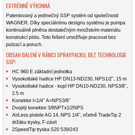
EXTRÉMNĚ VÝKONNÁ
Patentovaný a jedinečný SSP systém od společnosti
WAGNER. Díky speciálnímu designu systému je pumpa
kontinuálně plněna dostatečným množstvím materiálu
konstrukcí pístu. Toto řešení umožňuje pracovat bez
pulzací a poruch.
OBSAH BALENÍ V RÁMCI SPRAYPACKU, BEZ TECHNOLOGIE
SSP:
HC 960 E základní jednotka
Vysokotlaké hadice HP DN13-ND230, NPS1/2", 15 m
Vysokotlaké hadice - kopí HP DN10-ND230, NPS3/8",
2.5 m
Konektor I=1/4" A=NPS3/8"
Dvojitý konektor 3/8NPTx1/2NPS
AirLess pistole AG 14, NPS 1/4", včetně TradeTip 2
držáku trysky, F-závit
2SpeedTip tryska S20 539/243