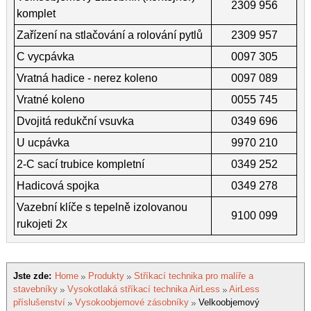
2309 956
komplet
Zařízení na stlačování a rolování pytlů
2309 957
C vycpávka
0097 305
Vratná hadice - nerez koleno
0097 089
Vratné koleno
0055 745
Dvojitá redukční vsuvka
0349 696
U ucpávka
9970 210
2-C sací trubice kompletní
0349 252
Hadicová spojka
0349 278
Vazební klíče s tepelně izolovanou
9100 099
rukojeti 2x
Jste zde:
Home
Produkty
Stříkací technika pro malíře a
stavebníky
Vysokotlaká stříkací technika AirLess
AirLess
příslušenství
Vysokoobjemové zásobníky
Velkoobjemový