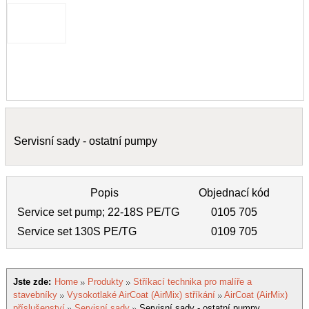
Servisní sady - ostatní pumpy
Popis
Objednací kód
Service set pump; 22-18S PE/TG
0105 705
Service set 130S PE/TG
0109 705
Jste zde:
Home
Produkty
Stříkací technika pro malíře a
stavebníky
Vysokotlaké AirCoat (AirMix) stříkání
AirCoat (AirMix)
příslušenství
Servisní sady
Servisní sady - ostatní pumpy