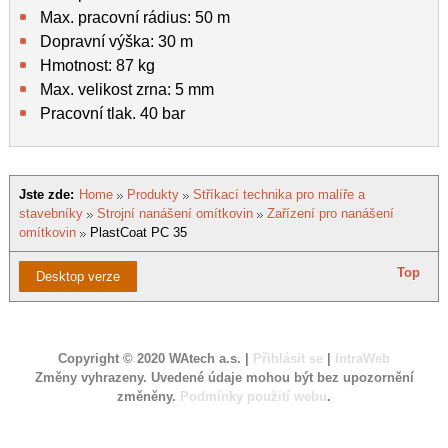
Max. pracovní rádius: 50 m
Dopravní výška: 30 m
Hmotnost: 87 kg
Max. velikost zrna: 5 mm
Pracovní tlak. 40 bar
Jste zde:
Home
Produkty
Stříkací technika pro malíře a
stavebníky
Strojní nanášení omítkovin
Zařízení pro nanášení
omítkovin
PlastCoat PC 35
Top
Desktop verze
Copyright © 2020 WAtech a.s. |
Přihlásit se
|
IntraWeb
Změny vyhrazeny. Uvedené údaje mohou být bez upozornění
změněny.
Podmínky použití webu
.