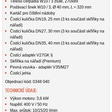
Těleso čerpadla W10 / 3 žluté, 270x89
Podávací šnek W10 / 3, Ø 40 mm, L = 320 mm
Kartáč pro čištění nádoby
Čistící kulička DN19, 25 mm (3 ks součástí skříňky na
nářadí)
Čistící kulička DN27, 30 mm (3 ks součástí skříňky na
nářadí)
Čistící kulička DN35, 40 mm (3 ks součástí skříňky na
nářadí)
Čistící adaptér V27GK §
Skříňka na nářadí (Premium)
Pevná vsuvka - adaptér V35/M27
Čistící jehla
Objednací kód: 0348 040
TECHNICKÉ ÚDAJE:
Výkon motoru: 3,6 kW
Napětí: 400 V / 50 Hz
Max. průtok: 10/15/20 l/min