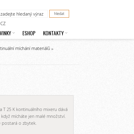
CZ
VINKY
ESHOP
KONTAKTY
tinuální míchání materiálů
 T 25 K kontinuálního mixeru dává
i když mícháte jen malé množství.
e postará o zbytek.