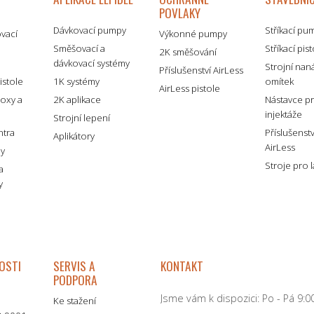
POVLAKY
Dávkovací pumpy
Stříkací pu
ovací
Výkonné pumpy
Směšovací a
Stříkací pis
2K směšování
dávkovací systémy
é
Strojní nan
Příslušenství AirLess
istole
1K systémy
omítek
AirLess pistole
boxy a
2K aplikace
Nástavce p
injektáže
Strojní lepení
ntra
Příslušenst
Aplikátory
AirLess
my
Stroje pro 
a
y
OSTI
SERVIS A
KONTAKT
PODPORA
Jsme vám k dispozici: Po - Pá 9:00
Ke stažení