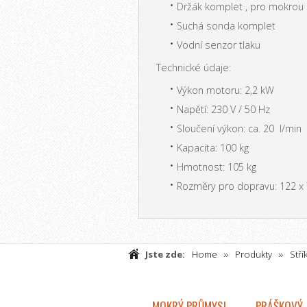
Držák komplet , pro mokrou
Suchá sonda komplet
Vodní senzor tlaku
Technické údaje:
Výkon motoru: 2,2 kW
Napětí: 230 V / 50 Hz
Sloučení výkon: ca. 20 l/min
Kapacita: 100 kg
Hmotnost: 105 kg
Rozměry pro dopravu: 122 x 
Jste zde:
Home
Produkty
Stří
materiálů
Kontinuální směšování a m
MOKRÝ PRŮMYSL
PRÁŠKOVÝ