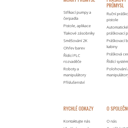
PRŮMYSL
Stříkací pumpy a
Ruční prášk
čerpadla
pistole
Pistole, aplikace
Automatick
Tlakové zásobníky
práškovací p
Směšování 2K
Práškovací 
kabiny
Ohřev barev
Prášková ce
Řídící PLC
rozvaděče
Řídící systé
Roboty a
Polohování 
manipulátory
manipulátor
Příslušenství
RYCHLÉ ODKAZY
O SPOLEČN
Kontaktujte nás
O nás