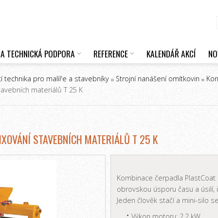
 A TECHNICKÁ PODPORA
REFERENCE
KALENDÁŘ AKCÍ
NO
cí technika pro malíře a stavebníky
Strojní nanášení omítkovin
Kon
tavebních materiálů T 25 K
IXOVÁNÍ STAVEBNÍCH MATERIÁLŮ T 25 K
Kombinace čerpadla PlastCoat a
obrovskou úsporu času a úsilí, 
Jeden člověk stačí a mini-silo s
Výkon motoru: 2,2 kW