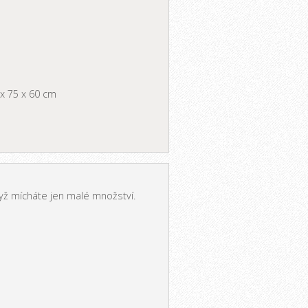
x 75 x 60 cm
dyž mícháte jen malé množství.