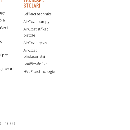
STOLAŘI
mpy
Stříkací technika
tole
AirCoat pumpy
ášení
AirCoat stříkací
pistole
ro
AirCoat trysky
AirCoat
ví pro
příslušenství
Směšování 2K
lajnování
HVLP technologie
 - 16:00