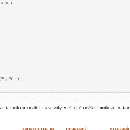
 sondu
75 x 60 cm
kací technika pro malíře a stavebníky
Strojní nanášení omítkovin
Kon
ixování stavebních materiálů T 25 K
APLIKACE LEPIDEL
OCHRANNÉ
STAVEBNÍC