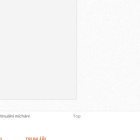
tinuální míchání
Top
I
TRUHLÁŘI,