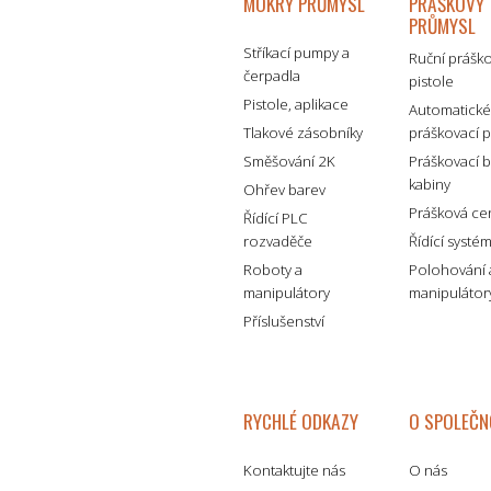
MOKRÝ PRŮMYSL
PRÁŠKOVÝ
PRŮMYSL
Stříkací pumpy a
Ruční prášk
čerpadla
pistole
Pistole, aplikace
Automatick
Tlakové zásobníky
práškovací p
Směšování 2K
Práškovací 
kabiny
Ohřev barev
Prášková ce
Řídící PLC
rozvaděče
Řídící systé
Roboty a
Polohování 
manipulátory
manipulátor
Příslušenství
RYCHLÉ ODKAZY
O SPOLEČN
Kontaktujte nás
O nás