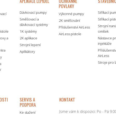
APLIKACE LEPIDEL
OCHRANNÉ
STAVEBNÍC
POVLAKY
Dávkovací pumpy
Stříkací pu
ovací
Výkonné pumpy
Směšovací a
Stříkací pis
2K směšování
dávkovací systémy
é
Strojní nan
Příslušenství AirLess
istole
1K systémy
omítek
AirLess pistole
boxy a
2K aplikace
Nástavce p
injektáže
Strojní lepení
ntra
Příslušenst
Aplikátory
AirLess
my
Stroje pro 
a
y
OSTI
SERVIS A
KONTAKT
PODPORA
Jsme vám k dispozici: Po - Pá 9:00
Ke stažení