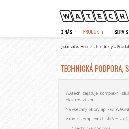
PRODUKTY
O NÁS
SERVIS
Jste zde:
Home
Produkty
Produ
TECHNICKÁ PODPORA, 
WAtech zajišťuje komplexní slu
elektrostatikou.
Na všechny obory aplikací WAGNER
V rámci komplexních služeb zajišť
Technická podpora