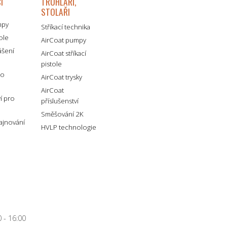
I
TRUHLÁŘI,
STOLAŘI
mpy
Stříkací technika
tole
AirCoat pumpy
ášení
AirCoat stříkací
pistole
ro
AirCoat trysky
AirCoat
ví pro
příslušenství
Směšování 2K
lajnování
HVLP technologie
 - 16:00