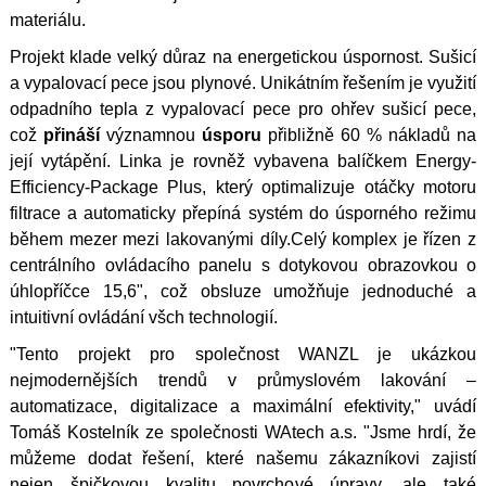
materiálu.
Projekt klade velký důraz na energetickou úspornost. Sušicí
a vypalovací pece jsou plynové. Unikátním řešením je využití
odpadního tepla z vypalovací pece pro ohřev sušicí pece,
což
přináší
významnou
úsporu
přibližně 60 % nákladů na
její vytápění. Linka je rovněž vybavena balíčkem Energy-
Efficiency-Package Plus, který optimalizuje otáčky motoru
filtrace a automaticky přepíná systém do úsporného režimu
během mezer mezi lakovanými díly.Celý komplex je řízen z
centrálního ovládacího panelu s dotykovou obrazovkou o
úhlopříčce 15,6", což obsluze umožňuje jednoduché a
intuitivní ovládání všch technologií.
"Tento projekt pro společnost WANZL je ukázkou
nejmodernějších trendů v průmyslovém lakování –
automatizace, digitalizace a maximální efektivity," uvádí
Tomáš Kostelník ze společnosti WAtech a.s. "Jsme hrdí, že
můžeme dodat řešení, které našemu zákazníkovi zajistí
nejen špičkovou kvalitu povrchové úpravy, ale také