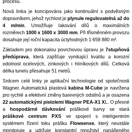
procesu.
Nová linka je koncipována jako kontinuální s podvěsným
dopravníkem, jehož rychlost je
plynule regulovatelná až do
4 m/min
. Umožňuje lakování dílů o maximálních
rozměrech
1000 x 1600 x 3000 mm
. Při třísměnném provozu
dosahuje její roční kapacita úctyhodných 1 658 880 m².
Základem pro dokonalou povrchovou úpravu je
7stupňová
předúprava
, která zajišťuje vynikající kvalitu a korozní
odolnost ocelových, zinkových i hliníkových dílů. Celková
délka tunelu přesahuje 51 metrů.
Srdcem celé linky je aplikační technologie od společnosti
Wagner. Automatická plastová
kabina M-Cube
je navržena
pro rychlé a efektivní změny barevných odstínů a je osazena
22 automatickými pistolemi Wagner PEA-X1 X
L. O přesné
a
hospodárné dávkování
práškové barvy se stará
práškové centrum PXS
ve spojení s inteligentním
systémem řízení toku prášku
Flowsense
, který neustále
monitoruje a udržuje konstantní množství nanášeného