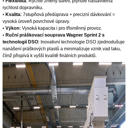
•
Flexibilita:
Rychlé změny barev, plynule nastavitelná
rychlost dopravníku.
•
Kvalita:
7stupňová předúprava + precizní dávkování =
vysoká úroveň povrchové úpravy.
•
Výkon:
Vysoká kapacita i pro třísměnný provoz.
•
Ruční práškovací souprava Wagner Sprint 2 s
technologií DSO:
Inovativní technologie DSO zjednodušuje
nanášení práškových plastů a minimalizuje vznik vad laku,
čímž přispívá k vyšší kvalitě finálních produktů.