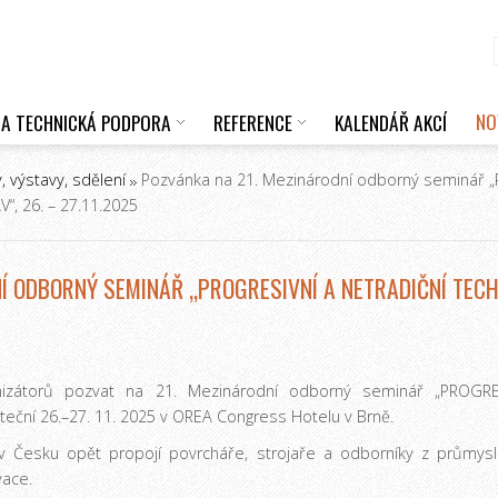
NO
 A TECHNICKÁ PODPORA
REFERENCE
KALENDÁŘ AKCÍ
, výstavy, sdělení
Pozvánka na 21. Mezinárodní odborný seminář 
 26. – 27.11.2025
NÍ ODBORNÝ SEMINÁŘ „PROGRESIVNÍ A NETRADIČNÍ TE
izátorů pozvat na 21. Mezinárodní odborný seminář „PROGR
ční 26.–27. 11. 2025 v OREA Congress Hotelu v Brně.
v Česku opět propojí povrcháře, strojaře a odborníky z průmyslu
vace.