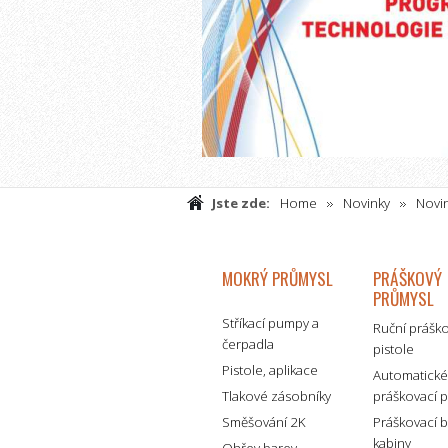
Jste zde:
Home
Novinky
Novin
NETRADIČNÍ TECHNOLOGIE POVRCHOVÝC
MOKRÝ PRŮMYSL
PRÁŠKOVÝ
PRŮMYSL
Stříkací pumpy a
Ruční prášk
čerpadla
pistole
Pistole, aplikace
Automatick
Tlakové zásobníky
práškovací p
Směšování 2K
Práškovací 
kabiny