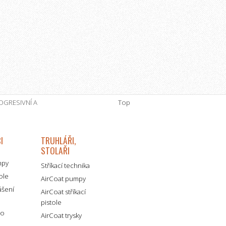
ROGRESIVNÍ A
Top
I
TRUHLÁŘI,
STOLAŘI
mpy
Stříkací technika
tole
AirCoat pumpy
ášení
AirCoat stříkací
pistole
ro
AirCoat trysky