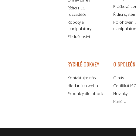
Ohřev barev
Prášková ce
Řídící PLC
rozvaděče
Řídící systé
Roboty a
Polohování 
manipulátory
manipulátor
Příslušenství
RYCHLÉ ODKAZY
O SPOLEČN
Kontaktujte nás
O nás
Hledání na webu
Certifikát I
Produkty dle oborů
Novinky
Kariéra