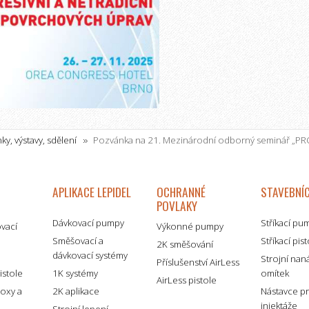
ky, výstavy, sdělení
Pozvánka na 21. Mezinárodní odborný seminář „P
H ÚPRAV“, 26. – 27.11.2025
APLIKACE LEPIDEL
OCHRANNÉ
STAVEBNÍC
POVLAKY
Dávkovací pumpy
Stříkací pu
ovací
Výkonné pumpy
Směšovací a
Stříkací pis
2K směšování
dávkovací systémy
é
Strojní nan
Příslušenství AirLess
istole
1K systémy
omítek
AirLess pistole
boxy a
2K aplikace
Nástavce p
injektáže