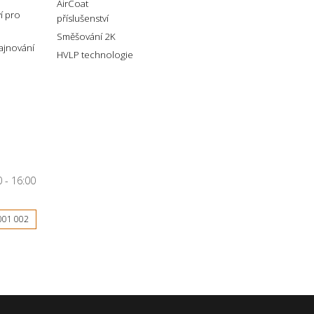
AirCoat
ví pro
příslušenství
Směšování 2K
lajnování
HVLP technologie
 - 16:00
001 002