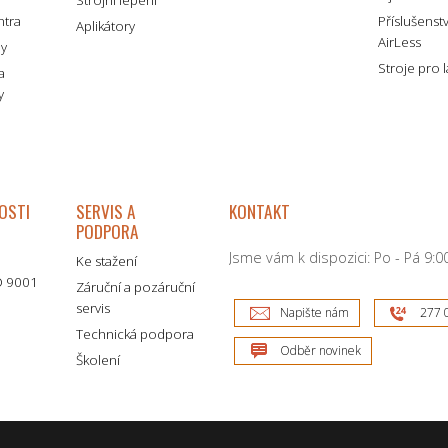
Strojní lepení
ntra
Příslušenst
Aplikátory
AirLess
my
Stroje pro 
a
y
OSTI
SERVIS A
KONTAKT
PODPORA
Jsme vám k dispozici: Po - Pá 9:00
Ke stažení
SO 9001
Záruční a pozáruční
servis
Napište nám
277 
Technická podpora
Odběr novinek
Školení