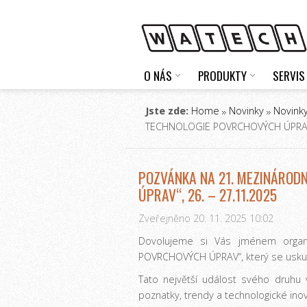
O NÁS
PRODUKTY
SERVIS
Jste zde:
Home
Novinky
Novinky
TECHNOLOGIE POVRCHOVÝCH ÚPRAV“,
POZVÁNKA NA 21. MEZINÁROD
ÚPRAV“, 26. – 27.11.2025
Zveřejněno 20. 11. 2025 10:02
Dovolujeme si Vás jménem organ
POVRCHOVÝCH ÚPRAV“, který se uskute
Tato největší událost svého druhu 
poznatky, trendy a technologické ino