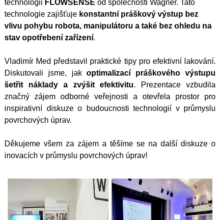
technologii
FLOWSENSE
od společnosti Wagner. Tato
technologie zajišťuje
konstantní práškový výstup bez
vlivu pohybu robota, manipulátoru a také bez ohledu na
stav opotřebení zařízení
.
Vladimír Med představil praktické tipy pro efektivní lakování.
Diskutovali jsme, jak
optimalizací práškového výstupu
šetřit náklady a zvýšit efektivitu
. Prezentace vzbudila
značný zájem odborné veřejnosti a otevřela prostor pro
inspirativní diskuze o budoucnosti technologií v průmyslu
povrchových úprav.
Děkujeme všem za zájem a těšíme se na další diskuze o
inovacích v průmyslu povrchových úprav!