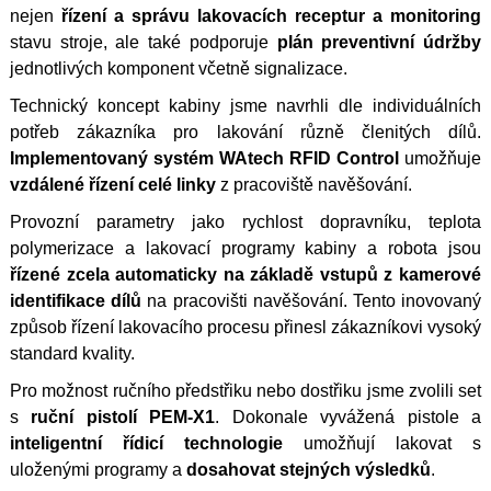
nejen
řízení a správu lakovacích receptur a monitoring
stavu stroje, ale také podporuje
plán preventivní údržby
jednotlivých komponent včetně signalizace.
Technický koncept kabiny jsme navrhli dle individuálních
potřeb zákazníka pro lakování různě členitých dílů.
Implementovaný systém WAtech RFID Control
umožňuje
vzdálené řízení celé linky
z pracoviště navěšování.
Provozní parametry jako rychlost dopravníku, teplota
polymerizace a lakovací programy kabiny a robota jsou
řízené zcela automaticky na základě vstupů z kamerové
identifikace dílů
na pracovišti navěšování. Tento inovovaný
způsob řízení lakovacího procesu přinesl zákazníkovi vysoký
standard kvality.
Pro možnost ručního předstřiku nebo dostřiku jsme zvolili set
s
ruční pistolí PEM-X1
. Dokonale vyvážená pistole a
inteligentní řídicí technologie
umožňují lakovat s
uloženými programy a
dosahovat stejných výsledků
.