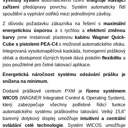
Vyvinutý systém
automatického řízení
integruje stávající
zařízení
předúpravy povrchu. Systém automaticky řídí
spouštění a vypínání ostřiků mezi jednotlivými závěsy.
Z důvodu požadavku zákazníka na řešení s
maximální
energetickou úsporou
a s rychlou a
efektivní změnou
barvy
jsme instalovali plastovou
kabinu Wagner Quick-
Cube s pistolemi PEA-C4
s možností automatického ofuku.
Integrovaná vysokonapěťová kaskáda, homogenní práškový
oblak a dostupnost různých trysek dává pistolím
flexibilitu
a
jsou použitelné pro četné lakovací aplikace.
Energetická náročnost systému odsávání prášku je
snížena na minimum.
Dodané práškové centrum PXM je
řízeno systémem
WICOS
(WAGNER Integrated Control & Operating System),
který zabezpečuje všechny potřebné řídicí funkce
automatického systému práškového lakování. Velký 15,6”
barevný dotykový displej umožňuje
intuitivní a centrální
ovládání celé technologie
. Systém WICOS umožňuje