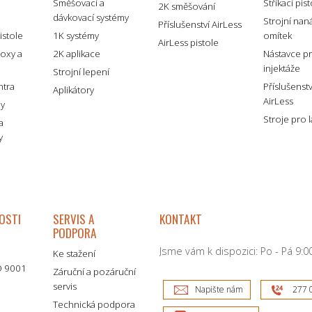
Směšovací a
Stříkací pis
2K směšování
dávkovací systémy
é
Strojní nan
Příslušenství AirLess
istole
1K systémy
omítek
AirLess pistole
boxy a
2K aplikace
Nástavce p
injektáže
Strojní lepení
ntra
Příslušenst
Aplikátory
AirLess
my
Stroje pro 
a
y
OSTI
SERVIS A
KONTAKT
PODPORA
Jsme vám k dispozici: Po - Pá 9:00
Ke stažení
SO 9001
Záruční a pozáruční
servis
Napište nám
277 
Technická podpora