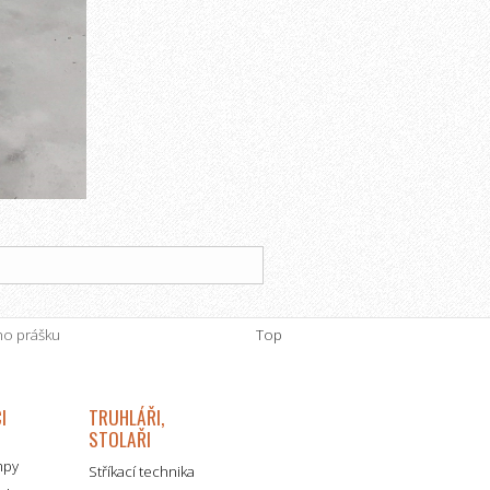
ho prášku
Top
I
TRUHLÁŘI,
STOLAŘI
mpy
Stříkací technika