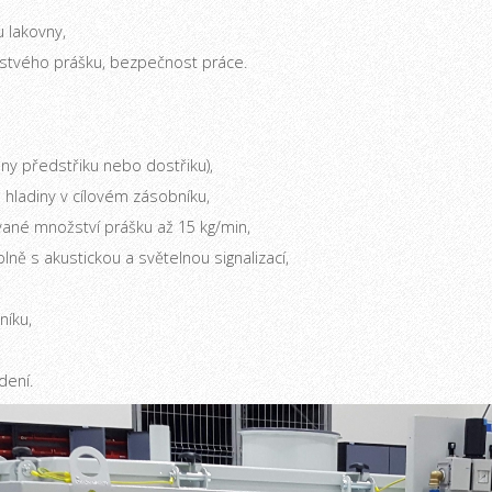
 lakovny,
rstvého prášku, bezpečnost práce.
iny předstřiku nebo dostřiku),
 hladiny v cílovém zásobníku,
ované množství prášku až 15 kg/min,
lně s akustickou a světelnou signalizací,
níku,
dení.