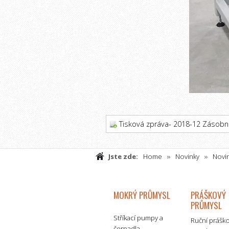
Tisková zpráva- 2018-12 Zásobn
Jste zde:
Home
Novinky
Novin
MOKRÝ PRŮMYSL
PRÁŠKOVÝ
PRŮMYSL
Stříkací pumpy a
Ruční prášk
čerpadla