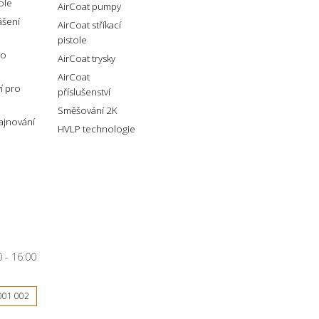
tole
AirCoat pumpy
ášení
AirCoat stříkací
pistole
ro
AirCoat trysky
AirCoat
ví pro
příslušenství
Směšování 2K
lajnování
HVLP technologie
 - 16:00
001 002