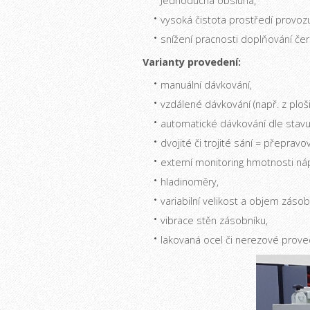
Jednoduchá obsluha,
vysoká čistota prostředí provozu
snížení pracnosti doplňování če
Varianty provedení:
manuální dávkování,
vzdálené dávkování (např. z ploš
automatické dávkování dle stavu
dvojité či trojité sání = přeprav
externí monitoring hmotnosti náp
hladinoměry,
variabilní velikost a objem zásob
vibrace stěn zásobníku,
lakovaná ocel či nerezové prove