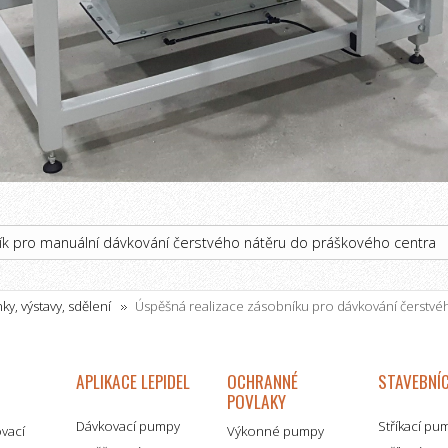
ík pro manuální dávkování čerstvého nátěru do práškového centra
ky, výstavy, sdělení
Úspěšná realizace zásobníku pro dávkování čerstvé
APLIKACE LEPIDEL
OCHRANNÉ
STAVEBNÍC
POVLAKY
Dávkovací pumpy
Stříkací pu
ovací
Výkonné pumpy