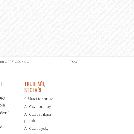
minář "Prášek do
Top
I
TRUHLÁŘI,
STOLAŘI
mpy
Stříkací technika
tole
AirCoat pumpy
ášení
AirCoat stříkací
pistole
ro
AirCoat trysky