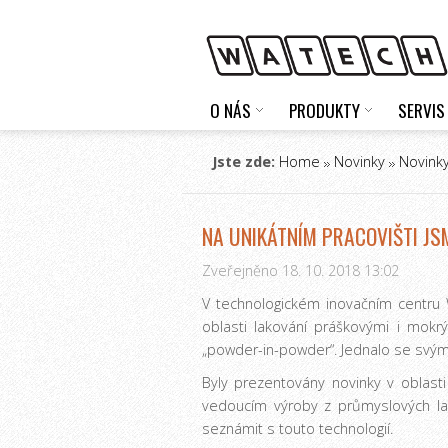
O NÁS
PRODUKTY
SERVIS
Jste zde:
Home
Novinky
Novinky
NA UNIKÁTNÍM PRACOVIŠTI J
Zveřejněno 18. 10. 2018 13:02
V technologickém inovačním centru W
oblasti lakování práškovými i mokr
„powder-in-powder“. Jednalo se svý
Byly prezentovány novinky v oblast
vedoucím výroby z průmyslových lak
seznámit s touto technologií.