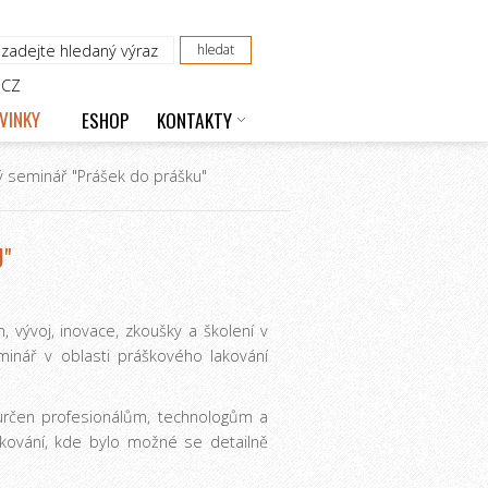
CZ
VINKY
ESHOP
KONTAKTY
ý seminář "Prášek do prášku"
U"
 vývoj, inovace, zkoušky a školení v
minář v oblasti práškového lakování
 určen profesionálům, technologům a
akování, kde bylo možné se detailně