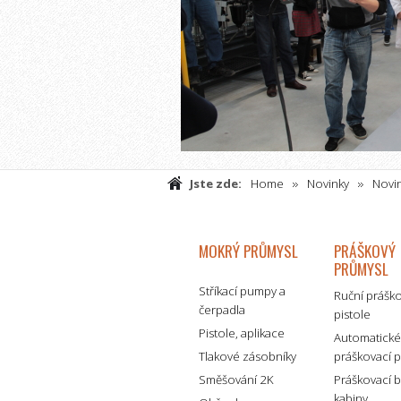
Jste zde:
Home
Novinky
Novin
prášku"
MOKRÝ PRŮMYSL
PRÁŠKOVÝ
PRŮMYSL
Stříkací pumpy a
Ruční prášk
čerpadla
pistole
Pistole, aplikace
Automatick
Tlakové zásobníky
práškovací p
Směšování 2K
Práškovací 
kabiny