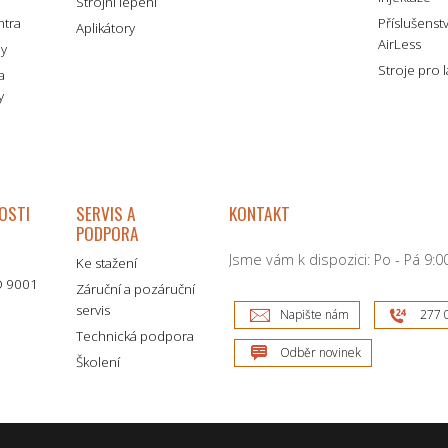
Strojní lepení
ntra
Příslušenst
Aplikátory
AirLess
my
Stroje pro 
a
y
OSTI
SERVIS A
KONTAKT
PODPORA
Jsme vám k dispozici: Po - Pá 9:00
Ke stažení
SO 9001
Záruční a pozáruční
servis
Napište nám
277 
Technická podpora
Odběr novinek
Školení