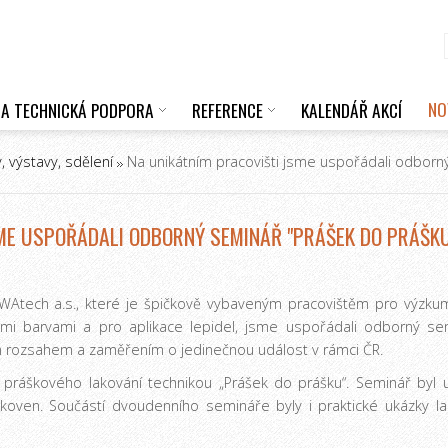
NO
 A TECHNICKÁ PODPORA
REFERENCE
KALENDÁŘ AKCÍ
, výstavy, sdělení
Na unikátním pracovišti jsme uspořádali odborn
SME USPOŘÁDALI ODBORNÝ SEMINÁŘ "PRÁŠEK DO PRÁŠK
Atech a.s., které je špičkově vybaveným pracovištěm pro výzkum,
ými barvami a pro aplikace lepidel, jsme uspořádali odborný se
m rozsahem a zaměřením o jedinečnou událost v rámci ČR.
i práškového lakování technikou „Prášek do prášku“. Seminář byl
oven. Součástí dvoudenního semináře byly i praktické ukázky l