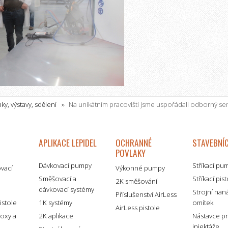
ky, výstavy, sdělení
Na unikátním pracovišti jsme uspořádali odborný se
APLIKACE LEPIDEL
OCHRANNÉ
STAVEBNÍC
POVLAKY
Dávkovací pumpy
Stříkací pu
ovací
Výkonné pumpy
Směšovací a
Stříkací pis
2K směšování
dávkovací systémy
é
Strojní nan
Příslušenství AirLess
istole
1K systémy
omítek
AirLess pistole
boxy a
2K aplikace
Nástavce p
injektáže