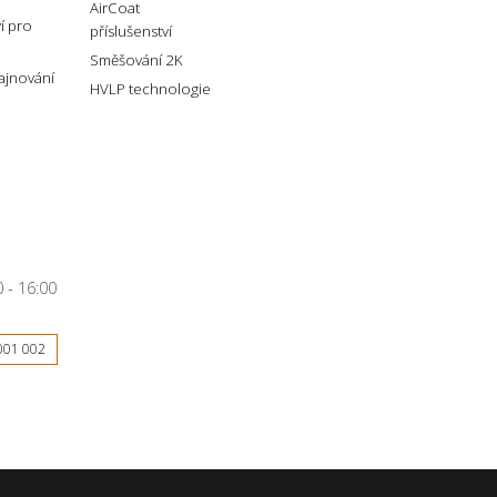
AirCoat
ví pro
příslušenství
Směšování 2K
lajnování
HVLP technologie
 - 16:00
001 002