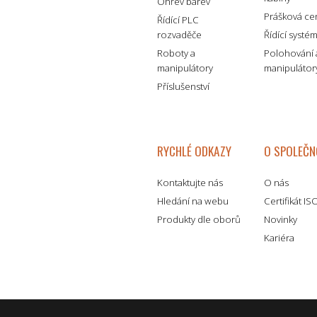
Ohřev barev
Prášková ce
Řídící PLC
rozvaděče
Řídící systé
Roboty a
Polohování 
manipulátory
manipulátor
Příslušenství
RYCHLÉ ODKAZY
O SPOLEČN
Kontaktujte nás
O nás
Hledání na webu
Certifikát I
Produkty dle oborů
Novinky
Kariéra