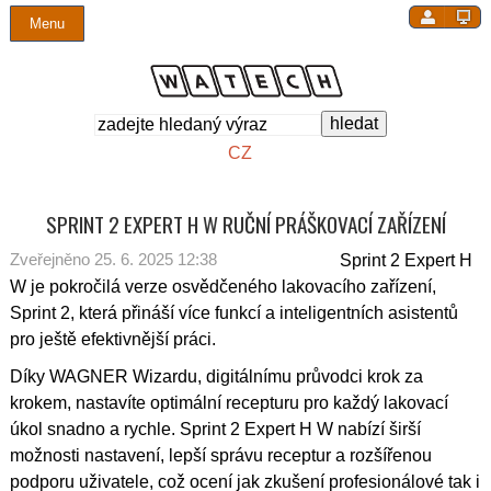
Menu
Close
Úvod
O společnosti
Produkty
Všechny produkty
Stříkací technika pro truhláře a stolaře
Ruční práškovací pistole a zařízení
Dávkovací pumpy pro lepidla a tmely
Vysokotlaká stříkací technika AirLess
Záruční a pozáruční servis
Mokré lakování
Novinky, výstavy, sdělení
Kontakty
O nás
Certifikát kvality ISO 9001
Stříkací technika pro mokré lakování
Produkty podle oborů
Stříkání abrazivních materiálů
Automatické práškovací pistole
Směšovací a dávkovací systémy pro lepidla
Nízkotlaké stříkací pistole, HVLP
Pravidelné servisní prohlídky
Práškové lakování
Produktové novinky
Dotazník spokojenosti zákazníka
Produkty
Ocenění
Lakovací technika pro práškové lakování
Pronájem
Stříkací technika pro ochranné povlaky
Práškovací kabiny a boxy
1K systémy pro aplikaci lepidel a tmelů
Strojní nanášení omítkovin
Náhradní díly
Lepení, tmelení
Kontaktní formulář
CZ
Servis a technická podpora
Kariéra
Technologie pro aplikaci lepidel, tmelů a past
Zařízení pro vícesložkové barvy a hmoty
Prášková centra
2K systémy pro aplikaci lepidel a tmelů
Lajnovací zařízení a stroje pro vodorovné značení
Technická podpora
Průmyslová automatizace
SPRINT 2 EXPERT H W RUČNÍ PRÁŠKOVACÍ ZAŘÍZENÍ
Reference
Vstup pro akcionáře
Stříkací technika pro malíře a stavebníky
Vysokotlaké pumpy pro výrobní účely
Manipulátory a roboty
Dokumenty ke stažení
Lakovací linky
Zveřejněno 25. 6. 2025 12:38
Sprint 2 Expert H
Kalendář akcí
Rekuperace, monocyklony
W je pokročilá verze osvědčeného lakovacího zařízení,
Sprint 2, která přináší více funkcí a inteligentních asistentů
Novinky
pro ještě efektivnější práci.
Eshop
Díky WAGNER Wizardu, digitálnímu průvodci krok za
krokem, nastavíte optimální recepturu pro každý lakovací
Kontakty
úkol snadno a rychle. Sprint 2 Expert H W nabízí širší
možnosti nastavení, lepší správu receptur a rozšířenou
podporu uživatele, což ocení jak zkušení profesionálové tak i