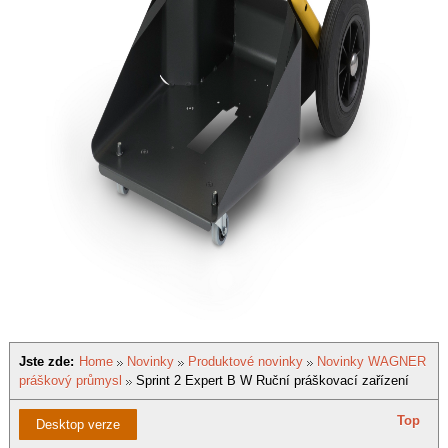
Jste zde:
Home
Novinky
Produktové novinky
Novinky WAGNER
práškový průmysl
Sprint 2 Expert B W Ruční práškovací zařízení
Top
Desktop verze