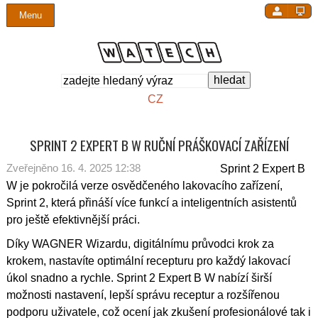
Menu
Close
Úvod
O společnosti
Produkty
Všechny produkty
Stříkací technika pro truhláře a stolaře
Ruční práškovací pistole a zařízení
Dávkovací pumpy pro lepidla a tmely
Vysokotlaká stříkací technika AirLess
Záruční a pozáruční servis
Mokré lakování
Novinky, výstavy, sdělení
Kontakty
O nás
Certifikát kvality ISO 9001
Stříkací technika pro mokré lakování
Produkty podle oborů
Stříkání abrazivních materiálů
Automatické práškovací pistole
Směšovací a dávkovací systémy pro lepidla
Nízkotlaké stříkací pistole, HVLP
Pravidelné servisní prohlídky
Práškové lakování
Produktové novinky
Dotazník spokojenosti zákazníka
Produkty
Ocenění
Lakovací technika pro práškové lakování
Pronájem
Stříkací technika pro ochranné povlaky
Práškovací kabiny a boxy
1K systémy pro aplikaci lepidel a tmelů
Strojní nanášení omítkovin
Náhradní díly
Lepení, tmelení
Kontaktní formulář
CZ
Servis a technická podpora
Kariéra
Technologie pro aplikaci lepidel, tmelů a past
Zařízení pro vícesložkové barvy a hmoty
Prášková centra
2K systémy pro aplikaci lepidel a tmelů
Lajnovací zařízení a stroje pro vodorovné značení
Technická podpora
Průmyslová automatizace
SPRINT 2 EXPERT B W RUČNÍ PRÁŠKOVACÍ ZAŘÍZENÍ
Reference
Vstup pro akcionáře
Stříkací technika pro malíře a stavebníky
Vysokotlaké pumpy pro výrobní účely
Manipulátory a roboty
Dokumenty ke stažení
Lakovací linky
Zveřejněno 16. 4. 2025 12:38
Sprint 2 Expert B
Kalendář akcí
Rekuperace, monocyklony
W je pokročilá verze osvědčeného lakovacího zařízení,
Sprint 2, která přináší více funkcí a inteligentních asistentů
Novinky
pro ještě efektivnější práci.
Eshop
Díky WAGNER Wizardu, digitálnímu průvodci krok za
krokem, nastavíte optimální recepturu pro každý lakovací
Kontakty
úkol snadno a rychle. Sprint 2 Expert B W nabízí širší
možnosti nastavení, lepší správu receptur a rozšířenou
podporu uživatele, což ocení jak zkušení profesionálové tak i