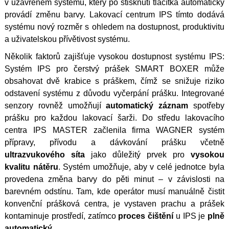
v uzavřeném systému, který po stisknutí tlačítka automaticky
provádí změnu barvy. Lakovací centrum IPS tímto dodává
systému nový rozměr s ohledem na dostupnost, produktivitu
a uživatelskou přívětivost systému.
Několik faktorů zajišťuje vysokou dostupnost systému IPS:
Systém IPS pro čerstvý prášek SMART BOXER může
obsahovat dvě krabice s práškem, čímž se snižuje riziko
odstavení systému z důvodu vyčerpání prášku. Integrované
senzory rovněž umožňují
automatický záznam
spotřeby
prášku pro každou lakovací šarži. Do středu lakovacího
centra IPS MASTER začlenila firma WAGNER systém
přípravy, přívodu a dávkování prášku včetně
ultrazvukového síta
jako důležitý prvek pro
vysokou
kvalitu nátěru
. Systém umožňuje, aby v celé jednotce byla
provedena změna barvy do pěti minut – v závislosti na
barevném odstínu. Tam, kde operátor musí manuálně čistit
konvenční prášková centra, je vystaven prachu a prášek
kontaminuje prostředí, zatímco
proces čištění
u IPS je
plně
automatický
.