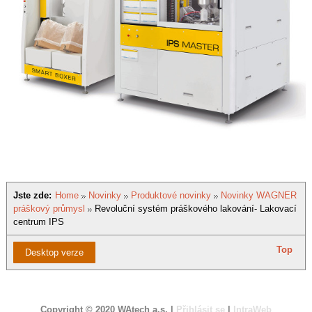
Jste zde:
Home
Novinky
Produktové novinky
Novinky WAGNER
práškový průmysl
Revoluční systém práškového lakování- Lakovací
centrum IPS
Top
Desktop verze
Copyright © 2020 WAtech a.s. |
Přihlásit se
|
IntraWeb