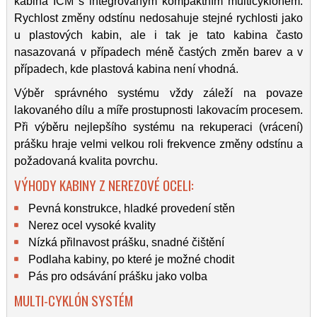
kabina ICM s integrovaným kompaktním multicyklonem.
Rychlost změny odstínu nedosahuje stejné rychlosti jako
u plastových kabin, ale i tak je tato kabina často
nasazovaná v případech méně častých změn barev a v
případech, kde plastová kabina není vhodná.
Výběr správného systému vždy záleží na povaze
lakovaného dílu a míře prostupnosti lakovacím procesem.
Při výběru nejlepšího systému na rekuperaci (vrácení)
prášku hraje velmi velkou roli frekvence změny odstínu a
požadovaná kvalita povrchu.
VÝHODY KABINY Z NEREZOVÉ OCELI:
Pevná konstrukce, hladké provedení stěn
Nerez ocel vysoké kvality
Nízká přilnavost prášku, snadné čištění
Podlaha kabiny, po které je možné chodit
Pás pro odsávání prášku jako volba
MULTI-CYKLÓN SYSTÉM