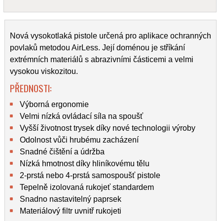
Nová vysokotlaká pistole určená pro aplikace ochranných
povlaků metodou AirLess. Její doménou je stříkání
extrémních materiálů s abrazivními částicemi a velmi
vysokou viskozitou.
PŘEDNOSTI:
Výborná ergonomie
Velmi nízká ovládací síla na spoušť
Vyšší životnost trysek díky nové technologii výroby
Odolnost vůči hrubému zacházení
Snadné čištění a údržba
Nízká hmotnost díky hliníkovému tělu
2-prstá nebo 4-prstá samospoušť pistole
Tepelně izolovaná rukojeť standardem
Snadno nastavitelný paprsek
Materiálový filtr uvnitř rukojeti