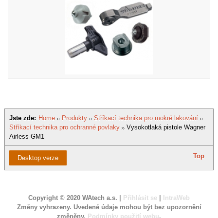
Jste zde:
Home
Produkty
Stříkací technika pro mokré lakování
Stříkací technika pro ochranné povlaky
Vysokotlaká pistole Wagner
Airless GM1
Top
Desktop verze
Copyright © 2020 WAtech a.s. |
Přihlásit se
|
IntraWeb
Změny vyhrazeny. Uvedené údaje mohou být bez upozornění
změněny.
Podmínky použití webu
.