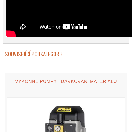
SOUVISEJÍCÍ PODKATEGORIE
VÝKONNÉ PUMPY - DÁVKOVÁNÍ MATERIÁLU