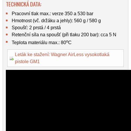
TECHNICKÁ DATA:
Pracovní tlak max.: verze 350 a 530 bar
Hmotnost (vč. držáku a jehly): 560 g / 580 g
Spoušť: 2 prstá / 4 prstá
Retenční síla na spoušť (při tlaku 200 bar): cca 5 N
o
Teplota materiálu max.: 80
C
Leták ke stažení: Wagner AirLess vysokotlaká
pistole GM1