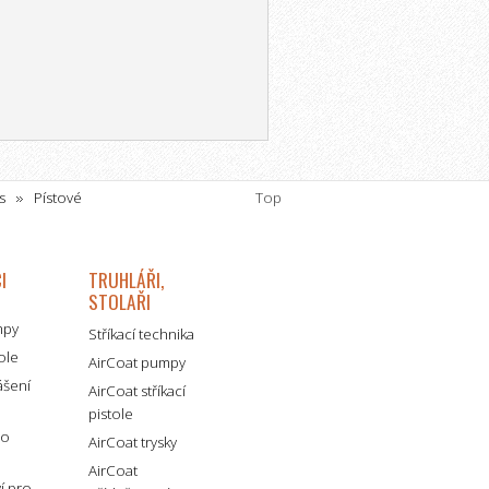
s
Pístové
Top
I
TRUHLÁŘI,
STOLAŘI
mpy
Stříkací technika
tole
AirCoat pumpy
ášení
AirCoat stříkací
pistole
ro
AirCoat trysky
AirCoat
ví pro