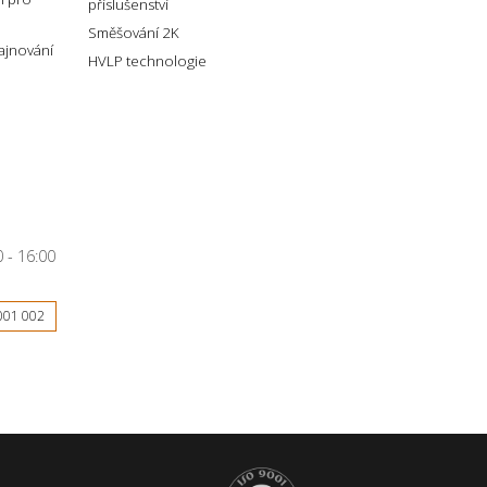
příslušenství
Směšování 2K
lajnování
HVLP technologie
 - 16:00
001 002