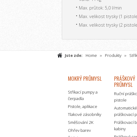
Max. průtok: 5,0 l/min
Max. velikost trysky (1 pistole
Max. velikost trysky (2 pistole
Jste zde:
Home
Produkty
Stří
stříkací pumpy
ProSpray PS 3.39 kom
MOKRÝ PRŮMYSL
PRÁŠKOVÝ
PRŮMYSL
Stříkací pumpy a
Ruční prášk
čerpadla
pistole
Pistole, aplikace
Automatick
Tlakové zásobníky
práškovací p
Směšování 2K
Práškovací 
kabiny
Ohřev barev
Prášková ce