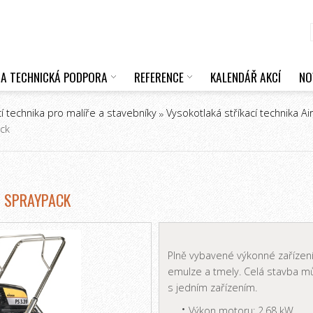
 A TECHNICKÁ PODPORA
REFERENCE
KALENDÁŘ AKCÍ
NO
cí technika pro malíře a stavebníky
Vysokotlaká stříkací technika Ai
ack
- SPRAYPACK
Plně vybavené výkonné zařízen
emulze a tmely. Celá stavba m
s jedním zařízením.
Výkon motoru: 2,68 kW