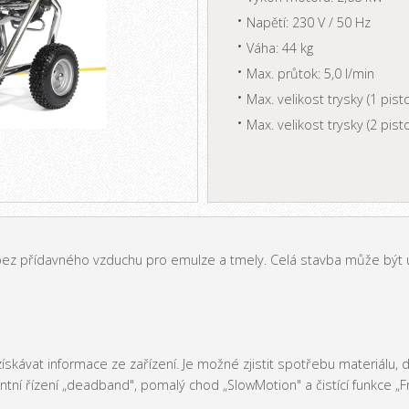
Napětí: 230 V / 50 Hz
Váha: 44 kg
Max. průtok: 5,0 l/min
Max. velikost trysky (1 pisto
Max. velikost trysky (2 pisto
bez přídavného vzduchu pro emulze a tmely. Celá stavba může být 
získávat informace ze zařízení. Je možné zjistit spotřebu materiálu
gentní řízení „deadband", pomalý chod „SlowMotion" a čistící funkce „