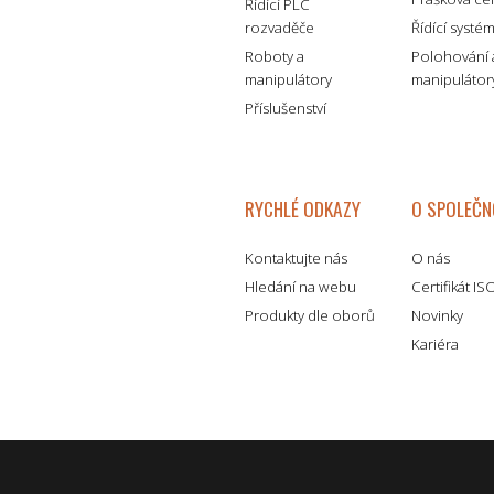
Řídící PLC
rozvaděče
Řídící systé
Roboty a
Polohování 
manipulátory
manipulátor
Příslušenství
RYCHLÉ ODKAZY
O SPOLEČN
Kontaktujte nás
O nás
Hledání na webu
Certifikát I
Produkty dle oborů
Novinky
Kariéra