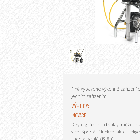
Plně vybavené výkonné zařízení 
jedním zařízením.
VÝHODY:
INOVACE
Díky digitálnímu displayi můžete 
více. Speciální funkce jako inteli
chod a rychlé čištění.