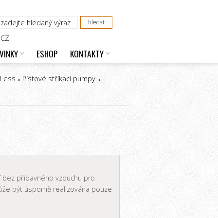
CZ
VINKY
ESHOP
KONTAKTY
rLess
Pístové stříkací pumpy
í bez přídavného vzduchu pro
ůže být úsporně realizována pouze