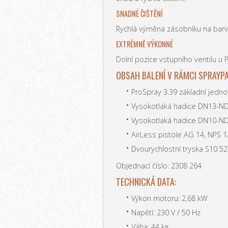
SNADNÉ ČIŠTĚNÍ
Rychlá výměna zásobníku na barvu
EXTRÉMNĚ VÝKONNÉ
Dolní pozice vstupního ventilu u 
OBSAH BALENÍ V RÁMCI SPRAYP
ProSpray 3.39 základní jedno
Vysokotlaká hadice DN13-ND2
Vysokotlaká hadice DN10-ND2
AirLess pistole AG 14, NPS 1/
Dvourychlostní tryska S10 5
Objednací číslo: 2308 264
TECHNICKÁ DATA:
Výkon motoru: 2,68 kW
Napětí: 230 V / 50 Hz
Váha: 44 kg