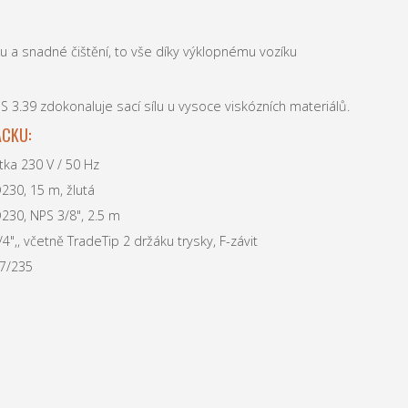
 a snadné čištění, to vše díky výklopnému vozíku
PS 3.39 zdokonaluje sací sílu u vysoce viskózních materiálů.
ACKU:
tka 230 V / 50 Hz
30, 15 m, žlutá
30, NPS 3/8", 2.5 m
4",, včetně TradeTip 2 držáku trysky, F-závit
27/235