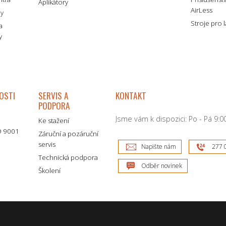
Aplikátory
AirLess
my
Stroje pro 
a
y
OSTI
SERVIS A
KONTAKT
PODPORA
Jsme vám k dispozici: Po - Pá 9:00
Ke stažení
SO 9001
Záruční a pozáruční
servis
Napište nám
277 
Technická podpora
Odběr novinek
Školení