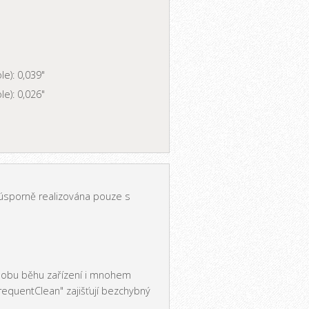
le): 0,039"
le): 0,026"
úsporně realizována pouze s
, dobu běhu zařízení i mnohem
FrequentClean" zajišťují bezchybný