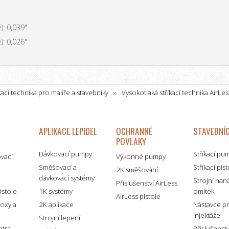
): 0,039"
): 0,026"
kací technika pro malíře a stavebníky
Vysokotlaká stříkací technika AirLes
plet - Spraypack
APLIKACE LEPIDEL
OCHRANNÉ
STAVEBNÍC
POVLAKY
Dávkovací pumpy
Stříkací pu
ovací
Výkonné pumpy
Směšovací a
Stříkací pis
2K směšování
dávkovací systémy
é
Strojní nan
Příslušenství AirLess
istole
1K systémy
omítek
AirLess pistole
boxy a
2K aplikace
Nástavce p
injektáže
Strojní lepení
ntra
Příslušenst