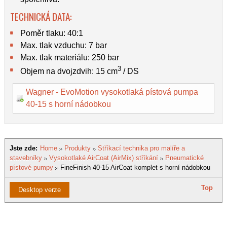
TECHNICKÁ DATA:
Poměr tlaku: 40:1
Max. tlak vzduchu: 7 bar
Max. tlak materiálu: 250 bar
3
Objem na dvojzdvih: 15 cm
/ DS
Wagner - EvoMotion vysokotlaká pístová pumpa
40-15 s horní nádobkou
Jste zde:
Home
Produkty
Stříkací technika pro malíře a
stavebníky
Vysokotlaké AirCoat (AirMix) stříkání
Pneumatické
pístové pumpy
FineFinish 40-15 AirCoat komplet s horní nádobkou
Top
Desktop verze