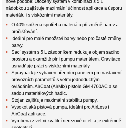
nové podobě: Otočený systém v kombinaci s 5 L
nádobkou zajišťuje maximální účinnost aplikace a úsporu
materiálu i s viskózními materiály.
O 40% snížena spotřeba materiálu při změně barev a
pročišťování.
Ideální pro malé množství barvy nebo pro časté změny
barvy.
Sací systém s 5 L zásobníkem redukuje objem sacího
prostoru a okamžitě plní pumpu materiálem. Gravitace
usnadňuje práci s viskózními materiály.
Spraypack je vybaven předním panelem pro nastavení
provozních parametrů s velmi jednoduchým
ovládáním. AirCoat (AirMix) pistole GM 4700AC a se
sadou materiálových hadic.
Stojan zajišťuje maximální stabilitu pumpy.
Vysokotlaká pístová pumpa, ideální pro AirLess i
AirCoat aplikace.
Vyrobena z velmi kvalitní nerezové oceli a je extrémně
spolehlivá.