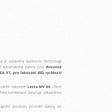
na je vybavena špičkovou technologií
stí automatické kabiny jsou
dvouosé
-X1, pro lakování dílů rychlostí
akovacím robotem
Lesta MV A6
. Cílem
 Tato kombinace zaručuje zákazníkovi
jícího prostoru původní kabiny se