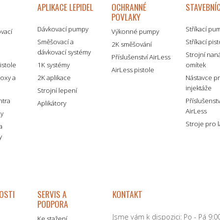
APLIKACE LEPIDEL
OCHRANNÉ
STAVEBNÍC
POVLAKY
Dávkovací pumpy
Stříkací pu
ovací
Výkonné pumpy
Směšovací a
Stříkací pis
2K směšování
dávkovací systémy
é
Strojní nan
Příslušenství AirLess
istole
1K systémy
omítek
AirLess pistole
boxy a
2K aplikace
Nástavce p
injektáže
Strojní lepení
ntra
Příslušenst
Aplikátory
AirLess
my
Stroje pro 
a
y
OSTI
SERVIS A
KONTAKT
PODPORA
Jsme vám k dispozici: Po - Pá 9:00
Ke stažení