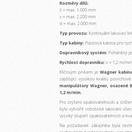
Rozměry dílů:
š = max. 1.000 mm
v = max. 2.200 mm
d = max. 2.000 mm
Typ provozu:
Kontinuální lakovací lin
Typ kabiny:
Plastová kabina pro ryc
Dopravníkový systém:
Poháněný j
Rychlost dopravníku:
v = 1,2 m/min
Klíčovým prvkem je
Wagner kabina
zajišťující vysokou kvalitu povrcho
manipulátory Wagner, osazené 8-
1,2 m/min.
Pro zvýšení opakovatelnosti a sníž
bylo vytvořit robotické lakování vš
vysoký stupeň opakovatelnosti a kval
Na požadavek zákazníka byla tech