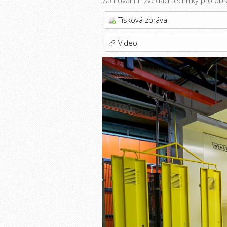
zachováním zvedací techniky pro obsl
Tisková zpráva
Video