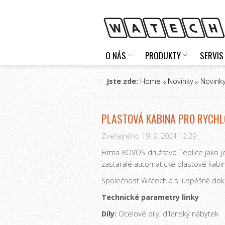
O NÁS
PRODUKTY
SERVIS
Jste zde:
Home
Novinky
Novinky
PLASTOVÁ KABINA PRO RYCH
Zveřejněno 19. 9. 2024 12:29
Firma KOVOS družstvo Teplice jako 
zastaralé automatické plastové kabin
Společnost WAtech a.s. úspěšně dokonči
Technické parametry linky
Díly:
Ocelové díly, dílenský nábytek