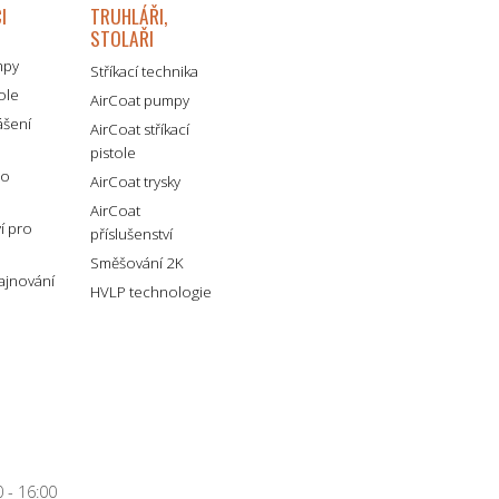
I
TRUHLÁŘI,
STOLAŘI
mpy
Stříkací technika
tole
AirCoat pumpy
ášení
AirCoat stříkací
pistole
ro
AirCoat trysky
AirCoat
ví pro
příslušenství
Směšování 2K
lajnování
HVLP technologie
 - 16:00