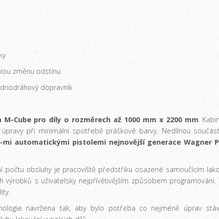
ky
hlou změnu odstínu
ednodráhový dopravník
 M-Cube pro díly o rozměrech až 1000 mm x 2200 mm
. Kabi
vé úpravy při minimální spotřebě práškové barvy. Nedílnou součá
mi automatickými pistolemi nejnovější generace Wagner PEA
ení počtu obsluhy je pracoviště předstřiku osazené samoučícím l
ech výrobků s uživatelsky nejpřívětivějším způsobem programování.
ity.
nologie navržena tak, aby bylo potřeba co nejméně úprav stáva