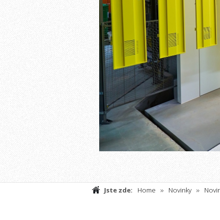
Jste zde:
Home
Novinky
Novin