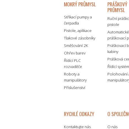
MOKRÝ PRŮMYSL
PRÁŠKOVÝ
PRŮMYSL
Stříkací pumpy a
Ruční prášk
čerpadla
pistole
Pistole, aplikace
Automatick
Tlakové zásobníky
práškovací p
Směšování 2K
Práškovací 
kabiny
Ohřev barev
Prášková ce
Řídící PLC
rozvaděče
Řídící systé
Roboty a
Polohování 
manipulátory
manipulátor
Příslušenství
RYCHLÉ ODKAZY
O SPOLEČN
Kontaktujte nás
O nás