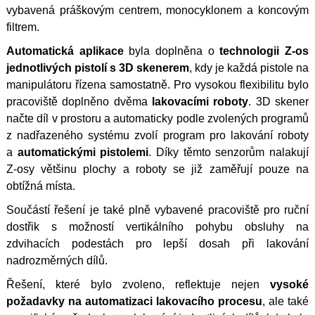
vybavená práškovým centrem, monocyklonem a koncovým
filtrem.
Automatická aplikace
byla doplněna o
technologii Z-os
jednotlivých pistolí s 3D skenerem
, kdy je každá pistole na
manipulátoru řízena samostatně. Pro vysokou flexibilitu bylo
pracoviště doplněno dvěma
lakovacími roboty
. 3D skener
načte díl v prostoru a automaticky podle zvolených programů
z nadřazeného systému zvolí program pro lakování roboty
a
automatickými pistolemi
. Díky těmto senzorům nalakují
Z-osy většinu plochy a roboty se již zaměřují pouze na
obtížná místa.
Součástí řešení je také plně vybavené pracoviště pro ruční
dostřik s možností vertikálního pohybu obsluhy na
zdvihacích podestách pro lepší dosah při lakování
nadrozměrných dílů.
Řešení, které bylo zvoleno, reflektuje nejen
vysoké
požadavky na automatizaci lakovacího procesu
, ale také