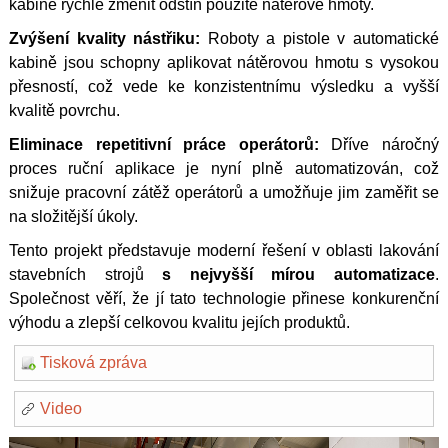
kabině rychle změnit odstín použité nátěrové hmoty.
Zvýšení kvality nástřiku:
Roboty a pistole v automatické
kabině jsou schopny aplikovat nátěrovou hmotu s vysokou
přesností, což vede ke konzistentnímu výsledku a vyšší
kvalitě povrchu.
Eliminace repetitivní práce operátorů:
Dříve náročný
proces ruční aplikace je nyní plně automatizován, což
snižuje pracovní zátěž operátorů a umožňuje jim zaměřit se
na složitější úkoly.
Tento projekt představuje moderní řešení v oblasti lakování
stavebních strojů
s nejvyšší mírou automatizace
.
Společnost věří, že jí tato technologie přinese konkurenční
výhodu a zlepší celkovou kvalitu jejích produktů.
Tisková zpráva
Video