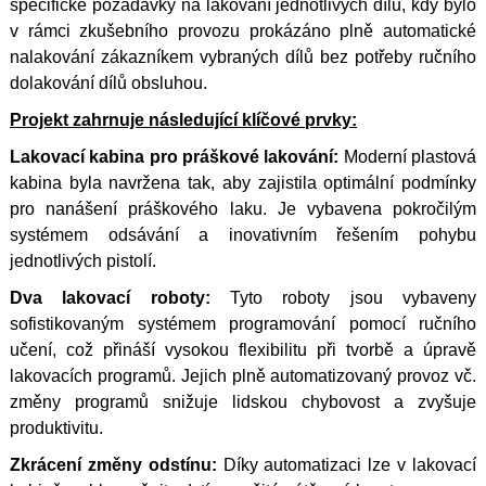
specifické požadavky na lakování jednotlivých dílů, kdy bylo
v rámci zkušebního provozu prokázáno plně automatické
nalakování zákazníkem vybraných dílů bez potřeby ručního
dolakování dílů obsluhou.
Projekt zahrnuje následující klíčové prvky:
Lakovací kabina pro práškové lakování:
Moderní plastová
kabina byla navržena tak, aby zajistila optimální podmínky
pro nanášení práškového laku. Je vybavena pokročilým
systémem odsávání a inovativním řešením pohybu
jednotlivých pistolí.
Dva lakovací roboty:
Tyto roboty jsou vybaveny
sofistikovaným systémem programování pomocí ručního
učení, což přináší vysokou flexibilitu při tvorbě a úpravě
lakovacích programů. Jejich plně automatizovaný provoz vč.
změny programů snižuje lidskou chybovost a zvyšuje
produktivitu.
Zkrácení změny odstínu:
Díky automatizaci lze v lakovací