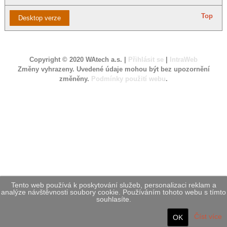
Top
Desktop verze
Copyright © 2020 WAtech a.s. |
Přihlásit se
|
IntraWeb
Změny vyhrazeny. Uvedené údaje mohou být bez upozornění
změněny.
Podmínky použití webu
.
Tento web používá k poskytování služeb, personalizaci reklam a
analýze návštěvnosti soubory cookie. Používáním tohoto webu s tímto
souhlasíte.
Číst více
OK