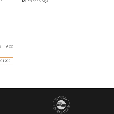
HVLP technologie
 - 16:00
001 002