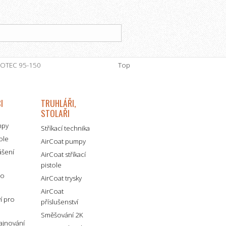
OTEC 95-150
Top
I
TRUHLÁŘI,
STOLAŘI
mpy
Stříkací technika
tole
AirCoat pumpy
ášení
AirCoat stříkací
pistole
ro
AirCoat trysky
AirCoat
ví pro
příslušenství
Směšování 2K
lajnování