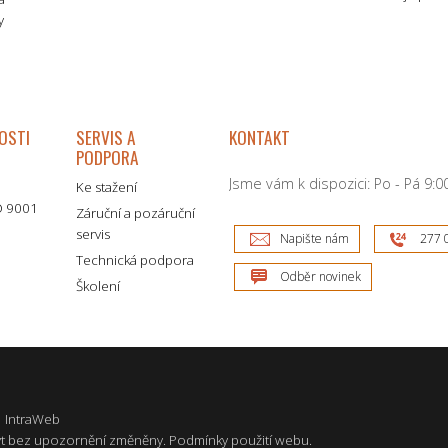
y
OSTI
SERVIS A
KONTAKT
PODPORA
Jsme vám k dispozici: Po - Pá 9:00
Ke stažení
SO 9001
Záruční a pozáruční
servis
Napište nám
277 
Technická podpora
Odběr novinek
Školení
|
IntraWeb
t bez upozornění změněny.
Podmínky použití webu
.