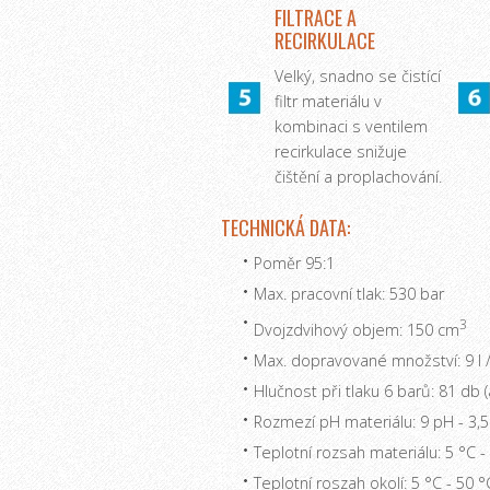
FILTRACE A
RECIRKULACE
Velký, snadno se čistící
filtr materiálu v
kombinaci s ventilem
recirkulace snižuje
čištění a proplachování.
TECHNICKÁ DATA:
Poměr 95:1
Max. pracovní tlak: 530 bar
3
Dvojzdvihový objem: 150 cm
Max. dopravované množství: 9 l 
Hlučnost při tlaku 6 barů: 81 db (
Rozmezí pH materiálu: 9 pH - 3,
Teplotní rozsah materiálu: 5 °C -
Teplotní roszah okolí: 5 °C - 50 °