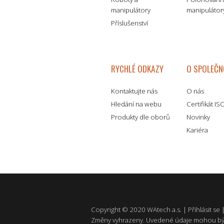
manipulátory
manipulátor
Příslušenství
RYCHLÉ ODKAZY
O SPOLEČN
Kontaktujte nás
O nás
Hledání na webu
Certifikát I
Produkty dle oborů
Novinky
Kariéra
Copyright © 2020 WAtech a.s. |
Přihlásit se
Změny vyhrazeny. Uvedené údaje mohou bý