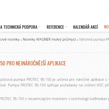
NO
 A TECHNICKÁ PODPORA
REFERENCE
KALENDÁŘ AKCÍ
tové novinky
Novinky WAGNER mokrý průmysl
Výkonná pumpa PRO
50 PRO NEJNÁROČNĚJŠÍ APLIKACE
ístová pumpa PROTEC 95-150 je určená pro náročné aplikace s vy
30 bar. Pumpa PROTEC 95-150 splňuje požadavky na snížení VOC při
ROTEC 95-150 s nezamrzajícím motorem s technologií IceBreaker pr