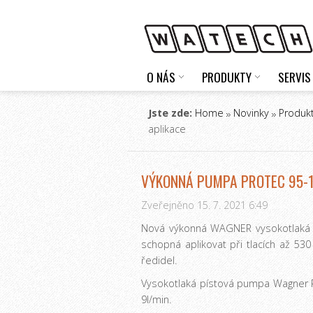
O NÁS
PRODUKTY
SERVIS
Jste zde:
Home
Novinky
Produk
aplikace
VÝKONNÁ PUMPA PROTEC 95-1
Zveřejněno 15. 7. 2021 6:49
Nová výkonná WAGNER vysokotlaká p
schopná aplikovat při tlacích až 5
ředidel.
Vysokotlaká pístová pumpa Wagner P
9l/min.