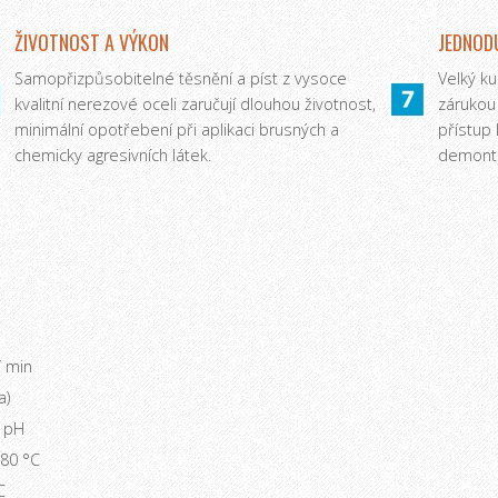
ŽIVOTNOST A VÝKON
JEDNOD
Samopřizpůsobitelné těsnění a píst z vysoce
Velký ku
kvalitní nerezové oceli zaručují dlouhou životnost,
zárukou
minimální opotřebení při aplikaci brusných a
přístup 
chemicky agresivních látek.
demontá
/ min
a)
5 pH
 80 °C
C