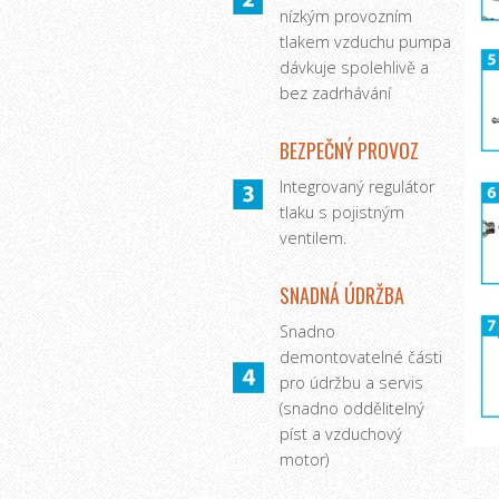
nízkým provozním
tlakem vzduchu pumpa
dávkuje spolehlivě a
bez zadrhávání
BEZPEČNÝ PROVOZ
Integrovaný regulátor
tlaku s pojistným
ventilem.
SNADNÁ ÚDRŽBA
Snadno
demontovatelné části
pro údržbu a servis
(snadno oddělitelný
píst a vzduchový
motor)