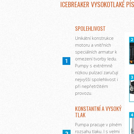
ICEBREAKER VYSOKOTLAKÉ PÍ
SPOLEHLIVOST
Unikátní konstrukce
motoru a vnitřních
speciálních armatur k
omezení tvorby ledu.
Pumpy s extrémně
nízkou pulzací zaručují
nejvyšší spolehlivost i
při nepřetržitém
provozu.
KONSTANTNÍ A VYSOKÝ
TLAK
Pumpa pracuje v plném
rozsahu tlaku. I s velmi