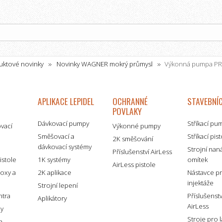
uktové novinky
Novinky WAGNER mokrý průmysl
Výkonná pumpa PR
APLIKACE LEPIDEL
OCHRANNÉ
STAVEBNÍC
POVLAKY
Dávkovací pumpy
Stříkací pu
ovací
Výkonné pumpy
Směšovací a
Stříkací pis
2K směšování
dávkovací systémy
é
Strojní nan
Příslušenství AirLess
istole
1K systémy
omítek
AirLess pistole
boxy a
2K aplikace
Nástavce p
injektáže
Strojní lepení
ntra
Příslušenst
Aplikátory
AirLess
my
Stroje pro 
a