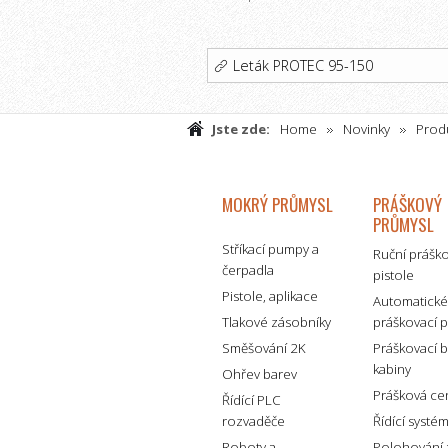
Leták PROTEC 95-150
Jste zde:
Home
Novinky
Prod
pro nejnáročnější aplikace
MOKRÝ PRŮMYSL
PRÁŠKOVÝ
PRŮMYSL
Stříkací pumpy a
Ruční prášk
čerpadla
pistole
Pistole, aplikace
Automatick
Tlakové zásobníky
práškovací p
Směšování 2K
Práškovací 
kabiny
Ohřev barev
Prášková ce
Řídící PLC
rozvaděče
Řídící systé
Roboty a
Polohování 