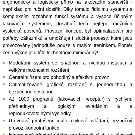
ergonomicky a logisticky přímo na lakovacím stanovišti -
například pro ruční dostřik. Díky tomuto řídicímu systému s
komplexním rozsahem funkcí systému a vysoce účinným
lakovacím systémem, dosahují těch nejlépe možných
výsledků povrchů. Provozní koncept byl optimalizován pro
potřeby zákazníků a umožňuje i složité procesy, které jsou
provozovány jednoduše pouze s malým tréninkem. Poměr
cena-výkon je u této technologie mimořádný!
Modulární systém se snadnou a rychlou instalací a
velkými možnostmi rozšíření
Centrální řízení pro pohodlný a efektivní provoz
Optimalizované grafické rozhraní s jednoduchou a
bezpečnou obsluhou
Až 1000 programů (lakovacích receptur) s rychlým,
přehledným a logickým ovládáním a s
reprodukovatelnými výsledky
Úrovňová přihlášení, multi-jazykové ovládání, bezpečný
provoz, kontrolní funkce