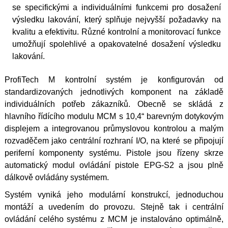
se specifickými a individuálními funkcemi pro dosažení
výsledku lakování, který splňuje nejvyšší požadavky na
kvalitu a efektivitu. Různé kontrolní a monitorovací funkce
umožňují spolehlivé a opakovatelné dosažení výsledku
lakování.
ProfiTech M kontrolní systém je konfigurován od
standardizovaných jednotlivých komponent na základě
individuálních potřeb zákazníků. Obecně se skládá z
hlavního řídícího modulu MCM s 10,4“ barevným dotykovým
displejem a integrovanou průmyslovou kontrolou a malým
rozvaděčem jako centrální rozhraní I/O, na které se připojují
periferní komponenty systému. Pistole jsou řízeny skrze
automatický modul ovládání pistole EPG-S2 a jsou plně
dálkově ovládány systémem.
Systém vyniká jeho modulární konstrukcí, jednoduchou
montáží a uvedením do provozu. Stejně tak i centrální
ovládání celého systému z MCM je instalováno optimálně,