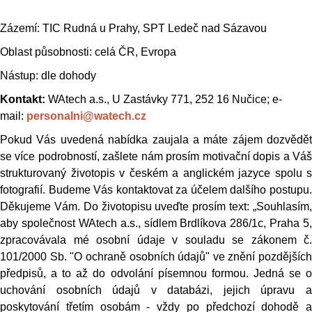
Zázemí: TIC Rudná u Prahy, SPT Ledeč nad Sázavou
Oblast působnosti: celá ČR, Evropa
Nástup: dle dohody
Kontakt:
WAtech a.s., U Zastávky 771, 252 16 Nučice; e-
mail:
personalni@watech.cz
Pokud Vás uvedená nabídka zaujala a máte zájem dozvědět
se více podrobností, zašlete nám prosím motivační dopis a Váš
strukturovaný životopis v českém a anglickém jazyce spolu s
fotografií. Budeme Vás kontaktovat za účelem dalšího postupu.
Děkujeme Vám. Do životopisu uveďte prosím text: „Souhlasím,
aby společnost WAtech a.s., sídlem Brdlíkova 286/1c, Praha 5,
zpracovávala mé osobní údaje v souladu se zákonem č.
101/2000 Sb. "O ochraně osobních údajů" ve znění pozdějších
předpisů, a to až do odvolání písemnou formou. Jedná se o
uchování osobních údajů v databázi, jejich úpravu a
poskytování třetím osobám - vždy po předchozí dohodě a