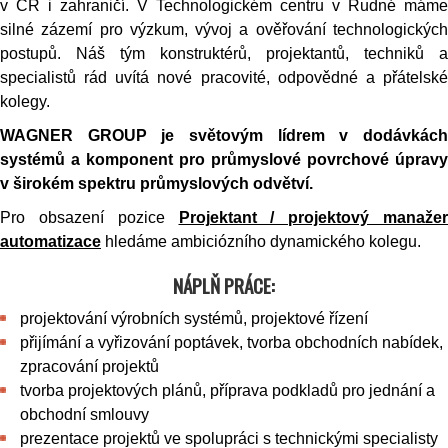
v ČR i zahraničí. V Technologickém centru v Rudné máme
silné zázemí pro výzkum, vývoj a ověřování technologických
postupů. Náš tým konstruktérů, projektantů, techniků a
specialistů rád uvítá nové pracovité, odpovědné a přátelské
kolegy.
WAGNER GROUP je světovým lídrem v dodávkách
systémů a komponent pro průmyslové povrchové úpravy
v širokém spektru průmyslových odvětví.
Pro obsazení pozice
Projektant / projektový manažer
automatizace
hledáme ambiciózního dynamického kolegu.
NÁPLŇ PRÁCE:
projektování výrobních systémů, projektové řízení
přijímání a vyřizování poptávek, tvorba obchodních nabídek,
zpracování projektů
tvorba projektových plánů, příprava podkladů pro jednání a
obchodní smlouvy
prezentace projektů ve spolupráci s technickými specialisty