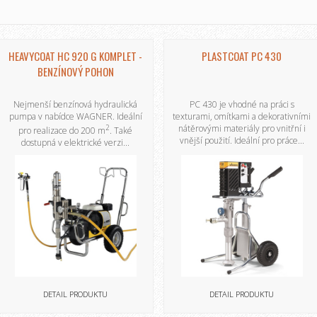
HEAVYCOAT HC 920 G KOMPLET -
PLASTCOAT PC 430
BENZÍNOVÝ POHON
Nejmenší benzínová hydraulická
PC 430 je vhodné na práci s
pumpa v nabídce WAGNER. Ideální
texturami, omítkami a dekorativními
2
nátěrovými materiály pro vnitřní i
pro realizace do 200 m
. Také
vnější použití. Ideální pro práce...
dostupná v elektrické verzi...
DETAIL PRODUKTU
DETAIL PRODUKTU