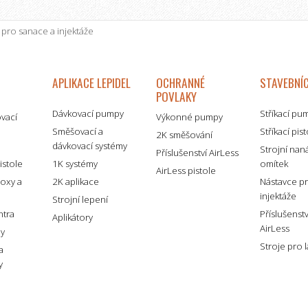
 pro sanace a injektáže
APLIKACE LEPIDEL
OCHRANNÉ
STAVEBNÍC
POVLAKY
Dávkovací pumpy
Stříkací pu
ovací
Výkonné pumpy
Směšovací a
Stříkací pis
2K směšování
dávkovací systémy
é
Strojní nan
Příslušenství AirLess
istole
1K systémy
omítek
AirLess pistole
boxy a
2K aplikace
Nástavce p
injektáže
Strojní lepení
ntra
Příslušenst
Aplikátory
AirLess
my
Stroje pro 
a
y