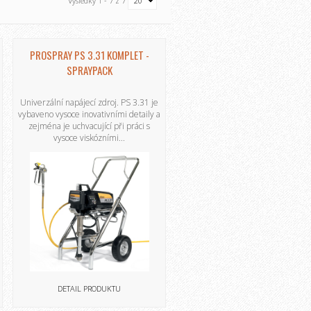
Výsledky 1 - 7 z 7
PROSPRAY PS 3.31 KOMPLET -
SPRAYPACK
Univerzální napájecí zdroj. PS 3.31 je
vybaveno vysoce inovativními detaily a
zejména je uchvacující při práci s
vysoce viskózními...
DETAIL PRODUKTU