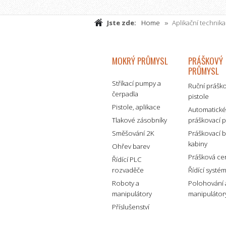
Jste zde:
Home
Aplikační technika
MOKRÝ PRŮMYSL
PRÁŠKOVÝ
PRŮMYSL
Stříkací pumpy a
Ruční prášk
čerpadla
pistole
Pistole, aplikace
Automatick
Tlakové zásobníky
práškovací p
Směšování 2K
Práškovací 
kabiny
Ohřev barev
Prášková ce
Řídící PLC
rozvaděče
Řídící systé
Roboty a
Polohování 
manipulátory
manipulátor
Příslušenství