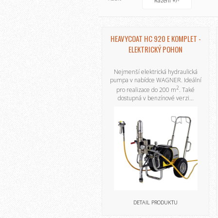
Řazení +/-
HEAVYCOAT HC 920 E KOMPLET -
ELEKTRICKÝ POHON
Nejmenší elektrická hydraulická
pumpa v nabídce WAGNER. Ideální
2
pro realizace do 200 m
. Také
dostupná v benzínové verzi...
DETAIL PRODUKTU