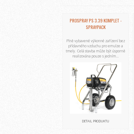
PROSPRAY PS 3.39 KOMPLET -
SPRAYPACK
Plně vybavené výkonné zařízení bez
přídavného vzduchu pro emulze a
tmely. Celá stavba může být úsporně
realizována pouze s jedním...
DETAIL PRODUKTU