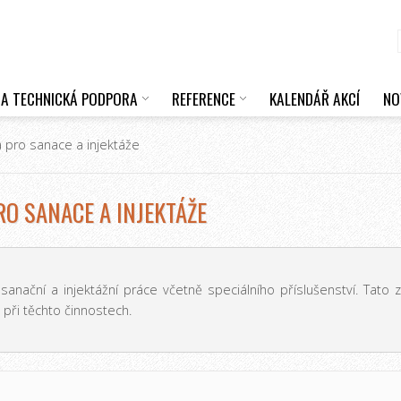
 A TECHNICKÁ PODPORA
REFERENCE
KALENDÁŘ AKCÍ
NO
a pro sanace a injektáže
RO SANACE A INJEKTÁŽE
ční a injektážní práce včetně speciálního příslušenství. Tato zaří
 při těchto činnostech.