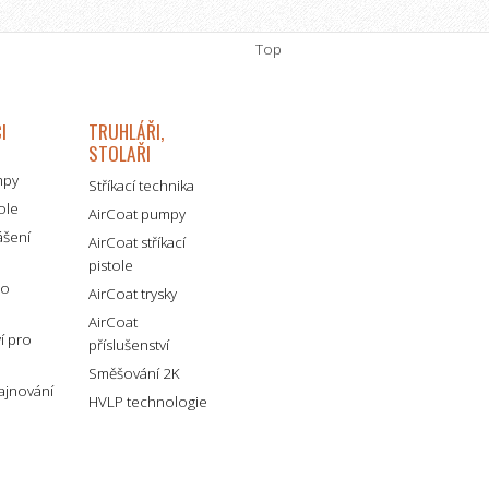
Top
I
TRUHLÁŘI,
STOLAŘI
mpy
Stříkací technika
tole
AirCoat pumpy
ášení
AirCoat stříkací
pistole
ro
AirCoat trysky
AirCoat
ví pro
příslušenství
Směšování 2K
lajnování
HVLP technologie