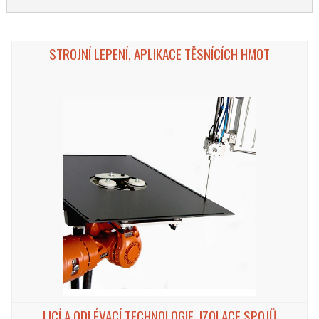
STROJNÍ LEPENÍ, APLIKACE TĚSNÍCÍCH HMOT
LICÍ A ODLÉVACÍ TECHNOLOGIE, IZOLACE SPOJŮ