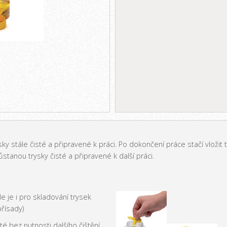
ky stále čisté a připravené k práci. Po dokončení práce stačí vložit
tanou trysky čisté a připravené k další práci.
le je i pro skladování trysek
řísady)
té bez nutnosti dalšího čištění.