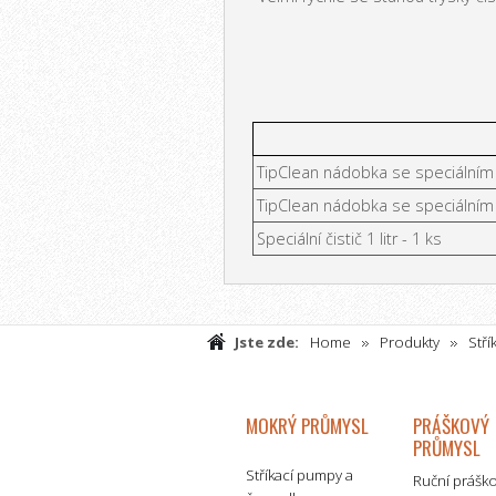
TipClean nádobka se speciálním 
TipClean nádobka se speciálním 
Speciální čistič 1 litr - 1 ks
Jste zde:
Home
Produkty
Stří
příslušenství
Ostatní nástroje pro 
MOKRÝ PRŮMYSL
PRÁŠKOVÝ
PRŮMYSL
Stříkací pumpy a
Ruční prášk