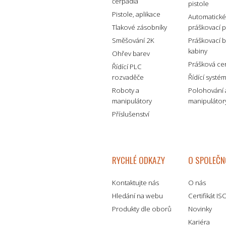
čerpadla
pistole
Pistole, aplikace
Automatick
Tlakové zásobníky
práškovací p
Směšování 2K
Práškovací 
kabiny
Ohřev barev
Prášková ce
Řídící PLC
rozvaděče
Řídící systé
Roboty a
Polohování 
manipulátory
manipulátor
Příslušenství
RYCHLÉ ODKAZY
O SPOLEČN
Kontaktujte nás
O nás
Hledání na webu
Certifikát I
Produkty dle oborů
Novinky
Kariéra