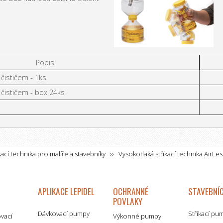
Popis
čističem - 1ks
čističem - box 24ks
kací technika pro malíře a stavebníky
Vysokotlaká stříkací technika AirLes
zjednodušení práce
Stále čisté trysky - TipClean řešení
APLIKACE LEPIDEL
OCHRANNÉ
STAVEBNÍC
POVLAKY
Dávkovací pumpy
Stříkací pu
ovací
Výkonné pumpy