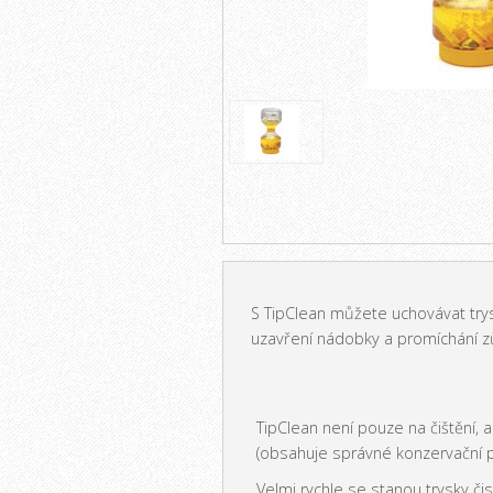
S TipClean můžete uchovávat trys
uzavření nádobky a promíchání zůs
TipClean není pouze na čištění, a
(obsahuje správné konzervační p
Velmi rychle se stanou trysky čis