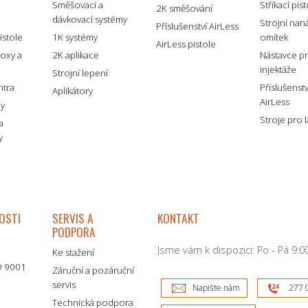
Směšovací a
Stříkací pis
2K směšování
dávkovací systémy
é
Strojní nan
Příslušenství AirLess
istole
1K systémy
omítek
AirLess pistole
boxy a
2K aplikace
Nástavce p
injektáže
Strojní lepení
ntra
Příslušenst
Aplikátory
AirLess
my
Stroje pro 
a
y
OSTI
SERVIS A
KONTAKT
PODPORA
Jsme vám k dispozici: Po - Pá 9:00
Ke stažení
SO 9001
Záruční a pozáruční
servis
Napište nám
277 
Technická podpora