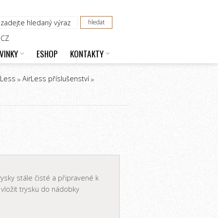
CZ
VINKY
ESHOP
KONTAKTY
rLess
AirLess příslušenství
ysky stále čisté a připravené k
 vložit trysku do nádobky