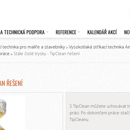
 A TECHNICKÁ PODPORA
REFERENCE
KALENDÁŘ AKCÍ
NO
cí technika pro malíře a stavebníky
Vysokotlaká stříkací technika Ai
práce
Stále čisté trysky - TipClean řešení
AN ŘEŠENÍ
S TipClean můžete uchovávat tr
práci. Po dokončení práce stačí
TipCleanu.