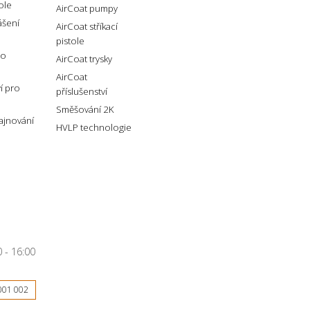
tole
AirCoat pumpy
ášení
AirCoat stříkací
pistole
ro
AirCoat trysky
AirCoat
ví pro
příslušenství
Směšování 2K
lajnování
HVLP technologie
 - 16:00
001 002